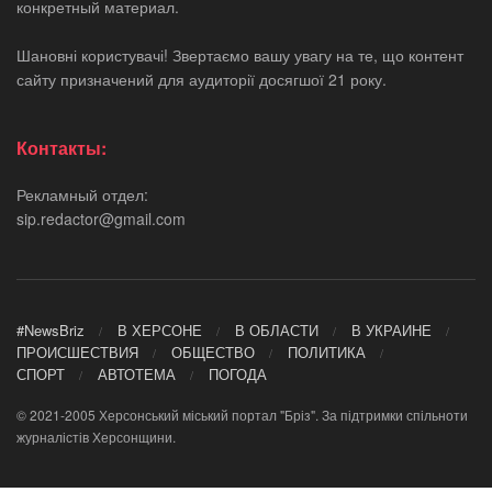
конкретный материал.
Шановні користувачі! Звертаємо вашу увагу на те, що контент
сайту призначений для аудиторії досягшої 21 року.
Контакты:
Рекламный отдел:
sip.redactor@gmail.com
#NewsBriz
В ХЕРСОНЕ
В ОБЛАСТИ
В УКРАИНЕ
ПРОИСШЕСТВИЯ
ОБЩЕСТВО
ПОЛИТИКА
СПОРТ
АВТОТЕМА
ПОГОДА
© 2021-2005 Херсонський міський портал "Бріз". За підтримки спільноти
журналістів Херсонщини.