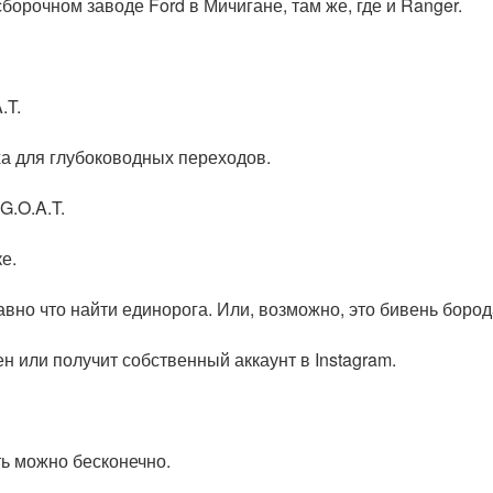
борочном заводе Ford в Мичигане, там же, где и Ranger.
.T.
ха для глубоководных переходов.
G.O.A.T.
е.
вно что найти единорога. Или, возможно, это бивень бород
ен или получит собственный аккаунт в Instagram.
ть можно бесконечно.