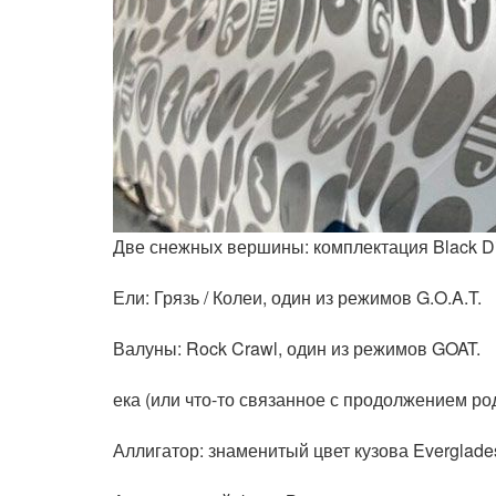
Две снежных вершины: комплектация Black D
Ели: Грязь / Колеи, один из режимов G.O.A.T.
Валуны: Rock Crawl, один из режимов GOAT.
ека (или что-то связанное с продолжением род
Аллигатор: знаменитый цвет кузова Everglades