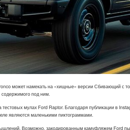
Bronco может намекать на «хищные» версии Сбивающий с т
 содержимого под ним.
 тестовых мулах Ford Raptor. Благодаря публикации в Inst
 деле являются маленькими пиктограммами.
мышлений. Возможно, закодированным камуфляжем Ford пыт