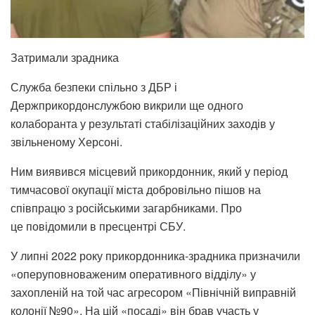
Затримали зрадника
Служба безпеки спільно з ДБР і
Держприкордонслужбою викрили ще одного
колаборанта у результаті стабілізаційних заходів у
звільненому Херсоні.
Ним виявився місцевий прикордонник, який у період
тимчасової окупації міста добровільно пішов на
співпрацю з російськими загарбниками. Про
це повідомили в пресцентрі СБУ.
У липні 2022 року прикордонника-зрадника призначили
«оперуповноваженим оперативного відділу» у
захопленій на той час агресором «Північній виправній
колонії №90». На цій «посаді» він брав участь у