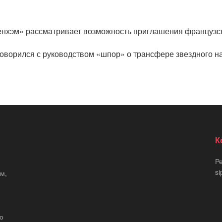
енхэм» рассматривает возможность приглашения французск
говорился с руководством «шпор» о трансфере звездного н
К
Р
si
м,
що