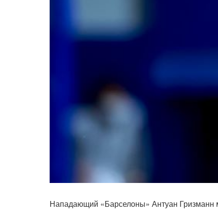
Нападающий «Барселоны» Антуан Гризманн мо