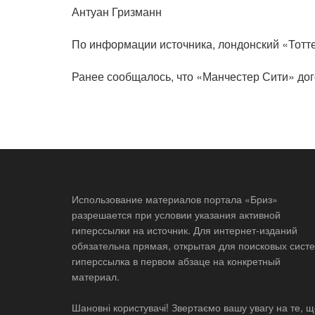
Антуан Гризманн
По информации источника, лондонский «Тотт
Ранее сообщалось, что «Манчестер Сити» до
Использование материалов портала «Бриз»
разрешается при условии указания активной
гиперссылки на источник. Для интернет-изданий
обязательна прямая, открытая для поисковых систе
гиперссылка в первом абзаце на конкретный
материал.
Шановні користувачі! Звертаємо вашу увагу на те, 