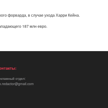
ого форварда, в случае ухода Харри Кейна.
ападающего 187 млн евро.
онтакты:
екламный отдел:
p.redactor@gmail.com