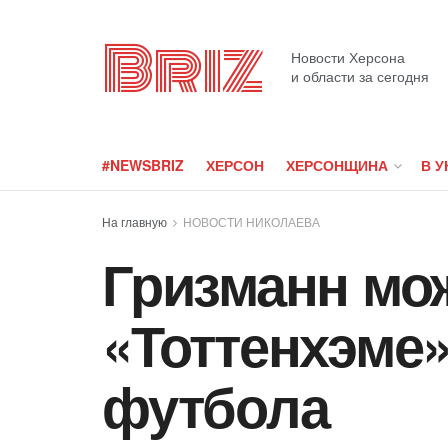
Briz
Новости Херсона
и области за сегодня
#NEWSBRIZ
ХЕРСОН
ХЕРСОНЩИНА
В У
На главную
НОВОСТИ НИКОЛАЕВА
Гризманн мож
«Тоттенхэме»
футбола