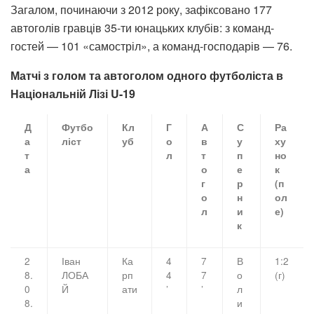
Загалом, починаючи з 2012 року, зафіксовано 177
автоголів гравців 35-ти юнацьких клубів: з команд-
гостей — 101 «самостріл», а команд-господарів — 76.
Матчі з голом та автоголом одного футболіста в
Національній Лізі U-19
Д
Футбо
Кл
Г
А
С
Ра
а
ліст
уб
о
в
у
ху
т
л
т
п
но
а
о
е
к
г
р
(п
о
н
ол
л
и
е)
к
2
Іван
Ка
4
7
В
1:2
8.
ЛОБА
рп
4
7
о
(г)
0
Й
ати
’
’
л
8.
и