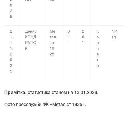
0
2
5
2
Денис
Ме
3
2
К
1:4
1.
КОНД
тал
1
0
а
(г)
1
РАТЮ
іст
’
’
р
1.
К
19
п
2
25
а
0
т
2
и
5
Примітка:
статистика станом на 13.01.2026.
Фото пресслужби ФК «Металіст 1925».