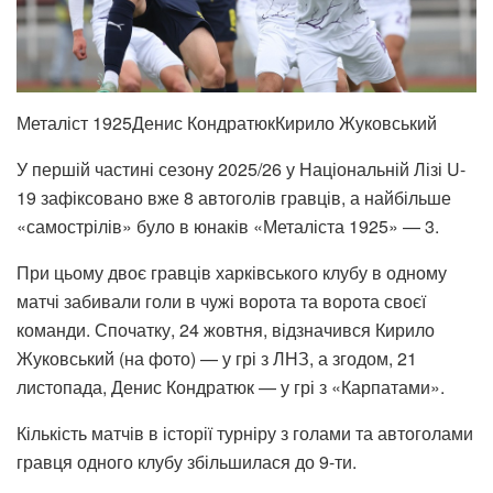
Металіст 1925Денис КондратюкКирило Жуковський
У першій частині сезону 2025/26 у Національній Лізі U-
19 зафіксовано вже 8 автоголів гравців, а найбільше
«самострілів» було в юнаків «Металіста 1925» — 3.
При цьому двоє гравців харківського клубу в одному
матчі забивали голи в чужі ворота та ворота своєї
команди. Спочатку, 24 жовтня, відзначився Кирило
Жуковський (на фото) — у грі з ЛНЗ, а згодом, 21
листопада, Денис Кондратюк — у грі з «Карпатами».
Кількість матчів в історії турніру з голами та автоголами
гравця одного клубу збільшилася до 9-ти.