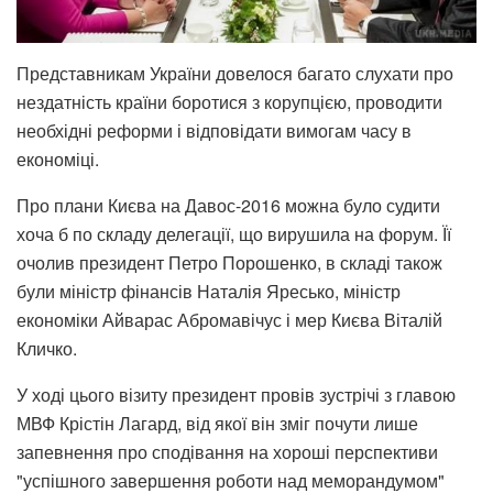
Представникам України довелося багато слухати про
нездатність країни боротися з корупцією, проводити
необхідні реформи і відповідати вимогам часу в
економіці.
Про плани Києва на Давос-2016 можна було судити
хоча б по складу делегації, що вирушила на форум. Її
очолив президент Петро Порошенко, в складі також
були міністр фінансів Наталія Яресько, міністр
економіки Айварас Абромавічус і мер Києва Віталій
Кличко.
У ході цього візиту президент провів зустрічі з главою
МВФ Крістін Лагард, від якої він зміг почути лише
запевнення про сподівання на хороші перспективи
"успішного завершення роботи над меморандумом"