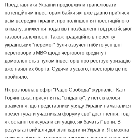
Представники України продовжили транслювати
потенційним інвесторам байки які вже давно приїлися
всім всередині країни, про поліпшення інвестиційного
клімату, зниження податків і позбавленні від російської
газової залежності. Також традиційно в переліку
українських "перемог" були озвучені нібито успішні
переговори з МВФ щодо чергового кредиту і
домовленість з пулом інвесторів про реструктуризацію
вже наявних боргів. Судячи з усього, інвесторів це не
пройняло.
Як розповіла в ефірі "Радіо Свобода" журналіст Катя
Горчинська, присутня на "сніданку", у неї склалося
враження, що представники уряду України намагалися
презентувати учасникам форуму свої досягнення, тоді
як останні описували ситуацію, як бачать її вони. В
результаті вийшли дві різні картини України. Як можна
судити з відгуків, головною плямою в картині сучасної