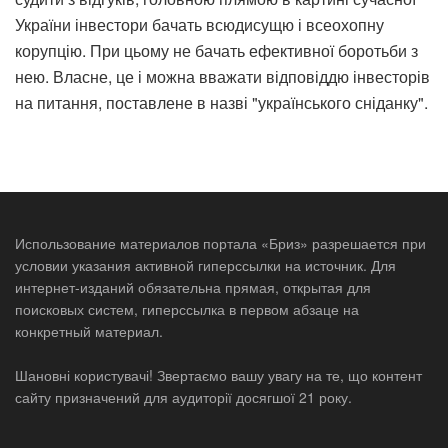
України інвестори бачать всюдисущю і всеохопну
корупцію. При цьому не бачать ефективної боротьби з
нею. Власне, це і можна вважати відповіддю інвесторів
на питання, поставлене в назві "українського сніданку".
Использование материалов портала «Бриз» разрешается при
условии указания активной гиперссылки на источник. Для
интернет-изданий обязательна прямая, открытая для
поисковых систем, гиперссылка в первом абзаце на
конкретный материал.
Шановні користувачі! Звертаємо вашу увагу на те, що контент
сайту призначений для аудиторії досягшої 21 року.