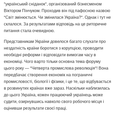
"український сніданок", організований бізнесменом
Віктором Пінчуком. Проходив він під пафосною назвою
"Світ змінюється. Чи змінилася Україна?". Однак і тут не
склалося. За результатами відповідь на це риторичне
питання стала очевидною.
Представникам України довелося багато слухати про
нездатність країни боротися з корупцією, проводити
необхідні реформи і відповідати вимогам часу в
економіці. Чого варто тільки основна тема форуму
цього року — "Четверта промислова революція"! Вона
передбачає створення економік на пограниччі
промисловості, біології і фізики, і це те, що відбувається
в розвинутих країнах вже зараз. Наскільки наблизилась
до цього Україна, кожен працюючий українець може
судити, озирнувшись навколо свого робочого місця і
оцінивши результати своєї праці.