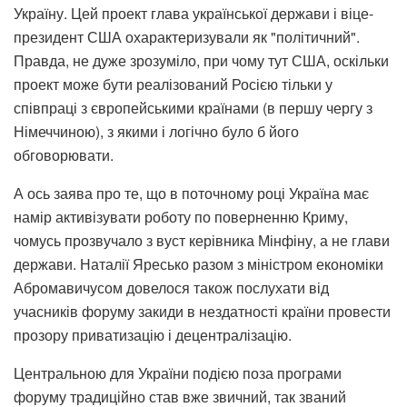
Україну. Цей проект глава української держави і віце-
президент США охарактеризували як "політичний".
Правда, не дуже зрозуміло, при чому тут США, оскільки
проект може бути реалізований Росією тільки у
співпраці з європейськими країнами (в першу чергу з
Німеччиною), з якими і логічно було б його
обговорювати.
А ось заява про те, що в поточному році Україна має
намір активізувати роботу по поверненню Криму,
чомусь прозвучало з вуст керівника Мінфіну, а не глави
держави. Наталії Яресько разом з міністром економіки
Абромавичусом довелося також послухати від
учасників форуму закиди в нездатності країни провести
прозору приватизацію і децентралізацію.
Центральною для України подією поза програми
форуму традиційно став вже звичний, так званий