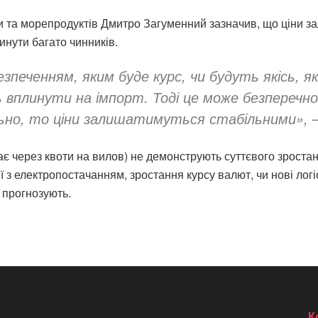
иби та морепродуктів Дмитро Загуменний зазначив, що ціни 
инути багато чинників.
зпеченням, яким буде курс, чи будуть якісь, як
ть вплинути на імпорт. Тоді це може безперечн
ьно, то ціни залишатимуться стабільними», 
чає через квоти на вилов) не демонструють суттєвого зрост
 з електропостачанням, зростання курсу валют, чи нові логі
е прогнозують.
К