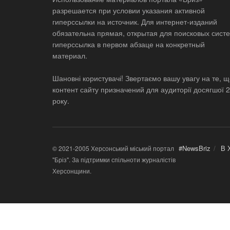
разрешается при условии указания активной
гиперссылки на источник. Для интернет-изданий
обязательна прямая, открытая для поисковых систе
гиперссылка в первом абзаце на конкретный
материал.
Шановні користувачі! Звертаємо вашу увагу на те, 
контент сайту призначений для аудиторії досягшої 
року.
#NewsBriz
В 
© 2021-2005 Херсонський міський портал
"Бріз". За підтримки спільноти журналістів
Херсонщини.