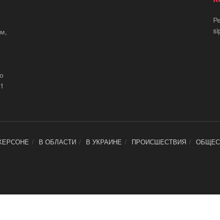
Р
si
м,
що
21
ХЕРСОНЕ
В ОБЛАСТИ
В УКРАИНЕ
ПРОИСШЕСТВИЯ
ОБЩЕС