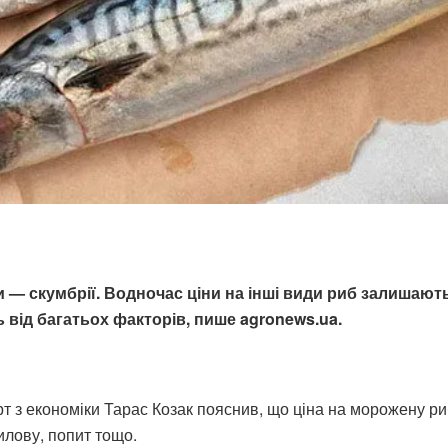
би — скумбрії. Водночас ціни на інші види риб залишаю
 від багатьох факторів, пише agronews.ua.
т з економіки Тарас Козак пояснив, що ціна на морожену риб
илову, попит тощо.