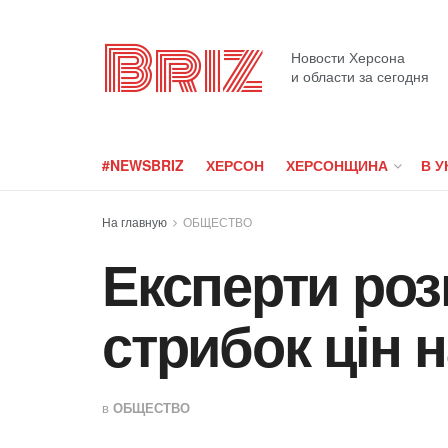
Briz
Новости Херсона
и области за сегодня
#NEWSBRIZ
ХЕРСОН
ХЕРСОНЩИНА
В У
На главную
ОБЩЕСТВО
Експерти роз
стрибок цін
в
ОБЩЕСТВО