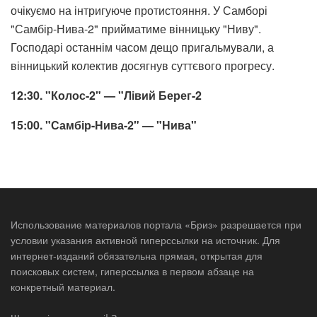
очікуємо на інтригуюче протистояння. У Самборі
"Самбір-Нива-2" прийматиме вінницьку "Ниву".
Господарі останнім часом дещо пригальмували, а
вінницький колектив досягнув суттєвого прогресу.
12:30. "Колос-2" — "Лівий Берег-2
15:00. "Самбір-Нива-2" — "Нива"
Использование материалов портала «Бриз» разрешается при
условии указания активной гиперссылки на источник. Для
интернет-изданий обязательна прямая, открытая для
поисковых систем, гиперссылка в первом абзаце на
конкретный материал.