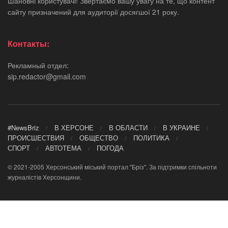
Шановні користувачі! Звертаємо вашу увагу на те, що контент
сайту призначений для аудиторії досягшої 21 року.
Контакты:
Рекламный отдел:
sip.redactor@gmail.com
#NewsBriz
В ХЕРСОНЕ
В ОБЛАСТИ
В УКРАИНЕ
ПРОИСШЕСТВИЯ
ОБЩЕСТВО
ПОЛИТИКА
СПОРТ
АВТОТЕМА
ПОГОДА
© 2021-2005 Херсонський міський портал "Бріз". За підтримки спільноти
журналістів Херсонщини.