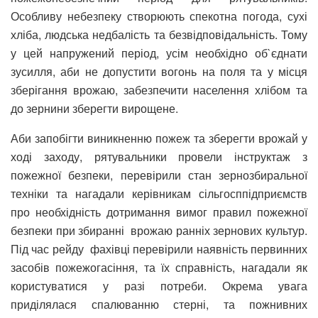
Особливу небезпеку створюють спекотна погода, сухі
хліба, людська недбалість та безвідповідальність. Тому
у цей напружений період, усім необхідно об`єднати
зусилля, аби не допустити вогонь на поля та у місця
зберігання врожаю, забезпечити населення хлібом та
до зернини зберегти вирощене.
Аби запобігти виникненню пожеж та зберегти врожай у
ході заходу, рятувальники провели інструктаж з
пожежної безпеки, перевірили стан зернозбиральної
техніки та нагадали керівникам сільгосппідприємств
про необхідність дотримання вимог правил пожежної
безпеки при збиранні врожаю ранніх зернових культур.
Під час рейду фахівці перевірили наявність первинних
засобів пожежогасіння, та їх справність, нагадали як
користуватися у разі потреби. Окрема увага
приділялася спалюванню стерні, та пожнивних