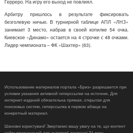
Герреро. На игру его выход не повлиял.
Арбитру пришлось в результате фиксировать
безголевую ничью. В турнирной таблице АПЛ «ЛНЗ»
занимает 3 место, набрав в своей копилке 54 очка.
Киевское «Динамо» остается на 4 строчке с 48 очками.
Лидер чемпионата – ФК «Шахтер» (63).
Использование материалов портала «Бриз» разрешается при
условии указания активной гиперссылки на источник. Для
интернет-изданий обязательна прямая, открытая для
поисковых систем, гиперссылка в первом абзаце на
конкретный материал.
Шановні користувачі! Звертаємо вашу увагу на те, що контент
сайту призначений для аудиторії досягшої 21 року.