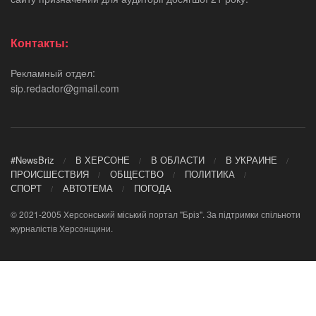
Контакты:
Рекламный отдел:
sip.redactor@gmail.com
#NewsBriz
В ХЕРСОНЕ
В ОБЛАСТИ
В УКРАИНЕ
ПРОИСШЕСТВИЯ
ОБЩЕСТВО
ПОЛИТИКА
СПОРТ
АВТОТЕМА
ПОГОДА
© 2021-2005 Херсонський міський портал "Бріз". За підтримки спільноти
журналістів Херсонщини.