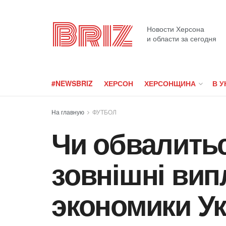
Briz
Новости Херсона
и области за сегодня
#NEWSBRIZ
ХЕРСОН
ХЕРСОНЩИНА
В У
На главную
ФУТБОЛ
Чи обвалитьс
зовнішні вип
экономики У