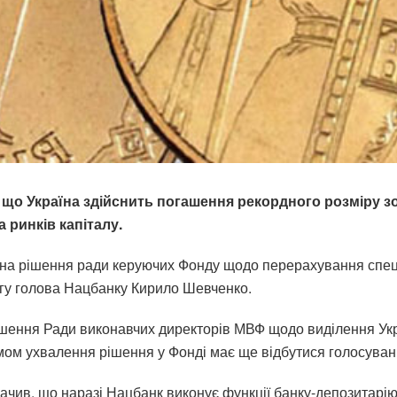
 що Україна здійснить погашення рекордного розміру зо
 ринків капіталу.
на рішення ради керуючих Фонду щодо перерахування спеці
нгу голова Нацбанку Кирило Шевченко.
ішення Ради виконавчих директорів МВФ щодо виділення Укр
итмом ухвалення рішення у Фонді має ще відбутися голосува
ив, що наразі Нацбанк виконує функції банку-депозитарію. 