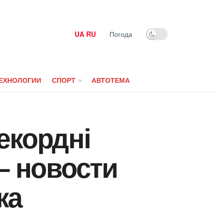
UA
RU
Погода
ЕХНОЛОГИИ
СПОРТ
АВТОТЕМА
екордні
— новости
ка