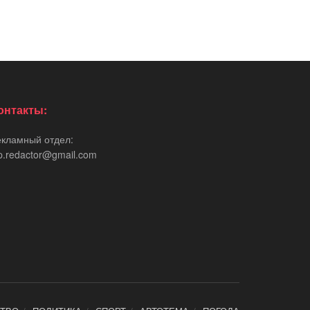
онтакты:
екламный отдел:
p.redactor@gmail.com