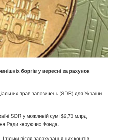
внішніх боргів у вересні за рахунок
альних прав запозичень (SDR) для України
аїні SDR у можливій сумі $2,73 млрд
ння Ради керуючих Фонда.
І тільки після зарахування цих коштів