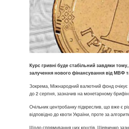
Курс гривні буде стабільний завдяки тому,
залучення нового фінансування від МВФ та
Зокрема, Міжнародний валютний фонд очікує 
до 2 серпня, зазначив на монетарному брифі
Очільник центробанку підкреслив, що вже є р
відповідно до квоти України, проте за алгор
Щодо спрямування цих коштів, Шевченко зазнач