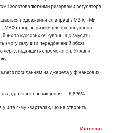
етом і золотовалютними резервами регулятора.
ишається подовження співпраці з МВФ. «Ми
ю з МВФ створює ризики для фінансування
ійних та курсових очікувань, що змусить
ть змогу залучити передбачений обсяг
ю чергу, підвищить спроможність України
нку.
ga.net з посиланням на джерела у фінансових
ість додаткового розміщення — 6,625%.
 у 3 та 4-му кварталах, що не створить
Источник