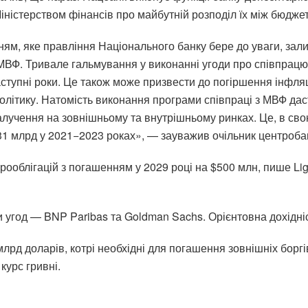
Міністерством фінансів про майбутній розподіл їх між бюдж
ям, яке правління Національного банку бере до уваги, зал
 МВФ. Тривале гальмування у виконанні угоди про співпрац
ступні роки. Це також може призвести до погіршення інфляц
літику. Натомість виконання програми співпраці з МВФ дас
алучення на зовнішньому та внутрішньому ринках. Це, в сво
31 млрд у 2021−2023 роках», — зауважив очільник центроба
рооблігацій з погашенням у 2029 році на $500 млн, пише Li
и угод — BNP Paribas та Goldman Sachs. Орієнтовна дохідн
рд доларів, котрі необхідні для погашення зовнішніх боргів
курс гривні.