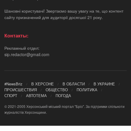
Шановні користувачі! Звертаємо вашу увагу на те, що контент
сайту призначений для аудиторії досягшої 21 року.
Контакты:
Рекламный отдел:
sip.redactor@gmail.com
#NewsBriz
В ХЕРСОНЕ
В ОБЛАСТИ
В УКРАИНЕ
ПРОИСШЕСТВИЯ
ОБЩЕСТВО
ПОЛИТИКА
СПОРТ
АВТОТЕМА
ПОГОДА
© 2021-2005 Херсонський міський портал "Бріз". За підтримки спільноти
журналістів Херсонщини.