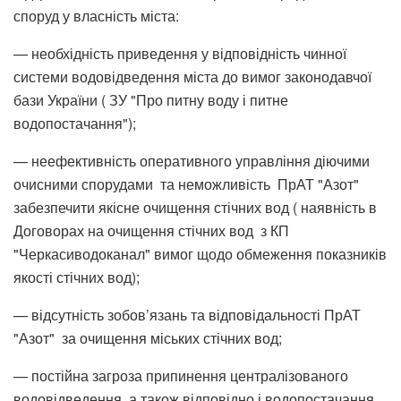
споруд у власність міста:
— необхідність приведення у відповідність чинної
системи водовідведення міста до вимог законодавчої
бази України ( ЗУ "Про питну воду і питне
водопостачання");
— неефективність оперативного управління діючими
очисними спорудами та неможливість ПрАТ "Азот"
забезпечити якісне очищення стічних вод ( наявність в
Договорах на очищення стічних вод з КП
"Черкасиводоканал" вимог щодо обмеження показників
якості стічних вод);
— відсутність зобов’язань та відповідальності ПрАТ
"Азот" за очищення міських стічних вод;
— постійна загроза припинення централізованого
водовідведення, а також відповідно і водопостачання,