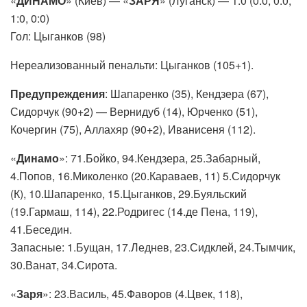
«
ДИНАМО
» (Киев) — «
ЗАРЯ
» (Луганск) — 1:0 (0:0, 0:0,
1:0, 0:0)
Гол: Цыганков (98)
Нереализованный пенальти: Цыганков (105+1).
Предупреждения
: Шапаренко (35), Кендзера (67),
Сидорчук (90+2) — Вернидуб (14), Юрченко (51),
Кочергин (75), Аллахяр (90+2), Иванисеня (112).
«
Динамо
»: 71.Бойко, 94.Кендзера, 25.Забарный,
4.Попов, 16.Миколенко (20.Караваев, 11) 5.Сидорчук
(К), 10.Шапаренко, 15.Цыганков, 29.Буяльский
(19.Гармаш, 114), 22.Родригес (14.де Пена, 119),
41.Беседин.
Запасные: 1.Бущан, 17.Леднев, 23.Сидклей, 24.Тымчик,
30.Ванат, 34.Сирота.
«
Заря
»: 23.Василь, 45.Фаворов (4.Цвек, 118),