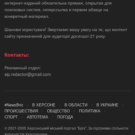
интернет-изданий обязательна прямая, открытая для
поисковых систем, гиперссылка в первом абзаце на
конкретный материал.
Шановні користувачі! Звертаємо вашу увагу на те, що контент
сайту призначений для аудиторії досягшої 21 року.
Контакты:
Рекламный отдел:
sip.redactor@gmail.com
#NewsBriz
В ХЕРСОНЕ
В ОБЛАСТИ
В УКРАИНЕ
ПРОИСШЕСТВИЯ
ОБЩЕСТВО
ПОЛИТИКА
СПОРТ
АВТОТЕМА
ПОГОДА
© 2021-2005 Херсонський міський портал "Бріз". За підтримки спільноти
журналістів Херсонщини.