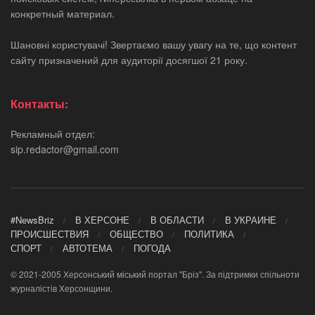
конкретный материал.
Шановні користувачі! Звертаємо вашу увагу на те, що контент
сайту призначений для аудиторії досягшої 21 року.
Контакты:
Рекламный отдел:
sip.redactor@gmail.com
#NewsBriz
В ХЕРСОНЕ
В ОБЛАСТИ
В УКРАИНЕ
ПРОИСШЕСТВИЯ
ОБЩЕСТВО
ПОЛИТИКА
СПОРТ
АВТОТЕМА
ПОГОДА
© 2021-2005 Херсонський міський портал "Бріз". За підтримки спільноти
журналістів Херсонщини.