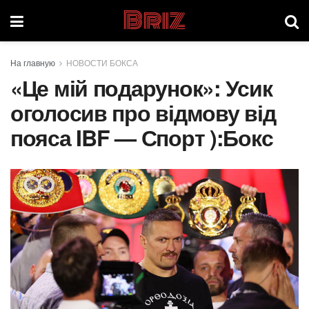
Briz
На главную
НОВОСТИ БОКСА
«Це мій подарунок»: Усик
оголосив про відмову від
пояса IBF — Спорт ):Бокс