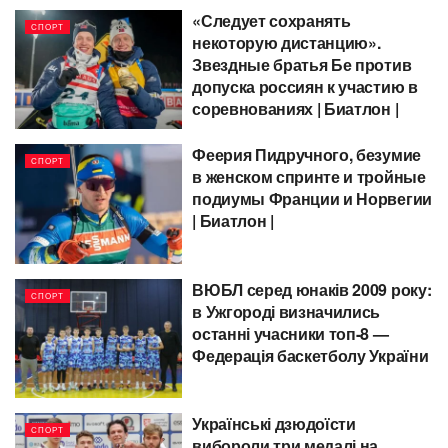
«Следует сохранять
СПОРТ
некоторую дистанцию».
Звездные братья Бе против
допуска россиян к участию в
соревнованиях | Биатлон |
Феерия Пидручного, безумие
СПОРТ
в женском спринте и тройные
подиумы Франции и Норвегии
| Биатлон |
ВЮБЛ серед юнаків 2009 року:
СПОРТ
в Ужгороді визначились
останні учасники топ-8 —
Федерація баскетболу України
Українські дзюдоїсти
СПОРТ
вибороли три медалі на