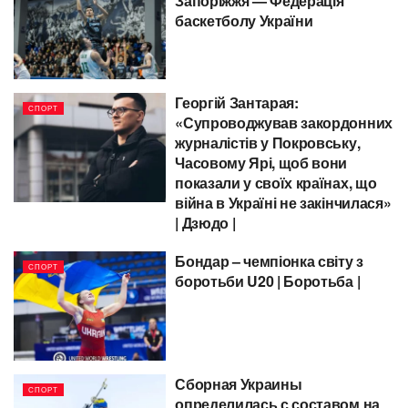
Запоріжжя — Федерація
баскетболу України
Георгій Зантарая:
СПОРТ
«Супроводжував закордонних
журналістів у Покровську,
Часовому Ярі, щоб вони
показали у своїх країнах, що
війна в Україні не закінчилася»
| Дзюдо |
Бондар – чемпіонка світу з
СПОРТ
боротьби U20 | Боротьба |
Сборная Украины
СПОРТ
определилась с составом на