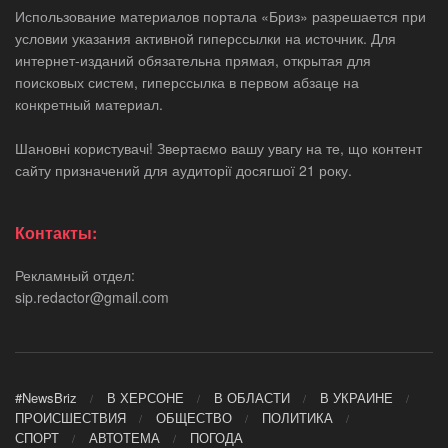
Использование материалов портала «Бриз» разрешается при
условии указания активной гиперссылки на источник. Для
интернет-изданий обязательна прямая, открытая для
поисковых систем, гиперссылка в первом абзаце на
конкретный материал.
Шановні користувачі! Звертаємо вашу увагу на те, що контент
сайту призначений для аудиторії досягшої 21 року.
Контакты:
Рекламный отдел:
sip.redactor@gmail.com
#NewsBriz
В ХЕРСОНЕ
В ОБЛАСТИ
В УКРАИНЕ
ПРОИСШЕСТВИЯ
ОБЩЕСТВО
ПОЛИТИКА
СПОРТ
АВТОТЕМА
ПОГОДА