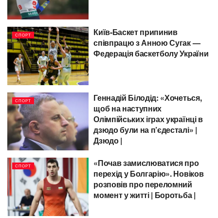
Київ-Баскет припинив
СПОРТ
співпрацю з Анною Сугак —
Федерація баскетболу України
Геннадій Білодід: «Хочеться,
СПОРТ
щоб на наступних
Олімпійських іграх українці в
дзюдо були на п’єдесталі» |
Дзюдо |
«Почав замислюватися про
СПОРТ
перехід у Болгарію». Новіков
розповів про переломний
момент у житті | Боротьба |