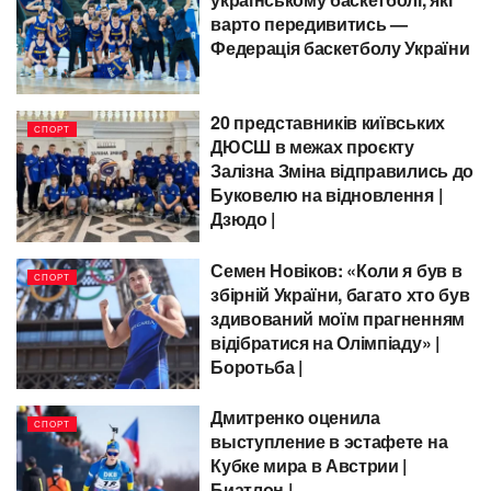
варто передивитись —
Федерація баскетболу України
20 представників київських
СПОРТ
ДЮСШ в межах проєкту
Залізна Зміна відправились до
Буковелю на відновлення |
Дзюдо |
Семен Новіков: «Коли я був в
СПОРТ
збірній України, багато хто був
здивований моїм прагненням
відібратися на Олімпіаду» |
Боротьба |
Дмитренко оценила
СПОРТ
выступление в эстафете на
Кубке мира в Австрии |
Биатлон |