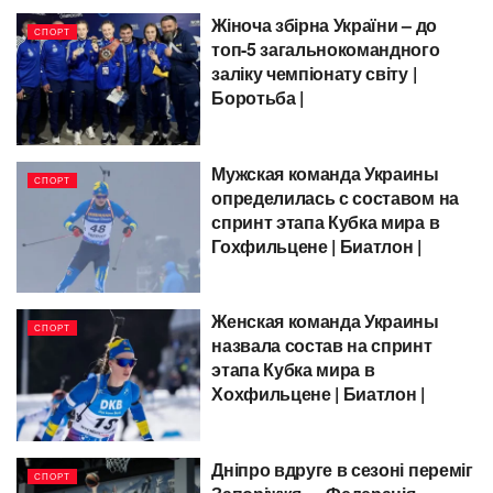
Жіноча збірна України – до
СПОРТ
топ-5 загальнокомандного
заліку чемпіонату світу |
Боротьба |
Мужская команда Украины
СПОРТ
определилась с составом на
спринт этапа Кубка мира в
Гохфильцене | Биатлон |
Женская команда Украины
СПОРТ
назвала состав на спринт
этапа Кубка мира в
Хохфильцене | Биатлон |
Дніпро вдруге в сезоні переміг
СПОРТ