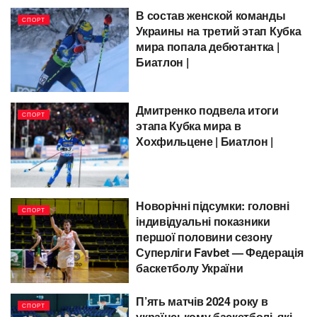
В состав женской команды
СПОРТ
Украины на третий этап Кубка
мира попала дебютантка |
Биатлон |
Дмитренко подвела итоги
СПОРТ
этапа Кубка мира в
Хохфильцене | Биатлон |
Новорічні підсумки: головні
СПОРТ
індивідуальні показники
першої половини сезону
Суперліги Favbet — Федерація
баскетболу України
П’ять матчів 2024 року в
СПОРТ
українському баскетболі, які