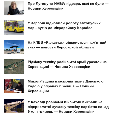
Про Лугову та НАБУ: підозра, якої не було —
Новини Херсонщіни
У Херсоні відновили роботу автобусних
маршрутів до мікрорайону Корабел
На КПВВ «Каланчак» відкриється пам’ятний
знак — новости Херсонской области
Рідкісну техніку російської армії уразили на
Херсонщині — Новини Херсонщіни
Миколаївщина взаємодіятиме з Данською
Радою у справах біженців — Новини
Херсонщіни
У Каховці російські військові викрали на
підприємстві сучасну техніку вартістю понад
9 млн гривень — Новини Херсонщіни