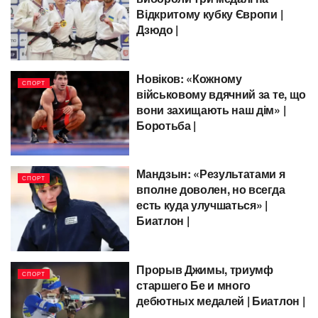
Відкритому кубку Європи |
Дзюдо |
Новіков: «Кожному
СПОРТ
військовому вдячний за те, що
вони захищають наш дім» |
Боротьба |
Мандзын: «Результатами я
СПОРТ
вполне доволен, но всегда
есть куда улучшаться» |
Биатлон |
Прорыв Джимы, триумф
СПОРТ
старшего Бе и много
дебютных медалей | Биатлон |