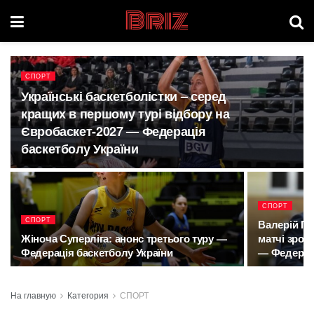
Briz
СПОРТ
Українські баскетболістки – серед
кращих в першому турі відбору на
Євробаскет-2027 — Федерація
баскетболу України
СПОРТ
СПОРТ
Валерій Пл
Жіноча Суперліга: анонс третього туру —
матчі зроб
Федерація баскетболу України
— Федераці
На главную
Категория
СПОРТ