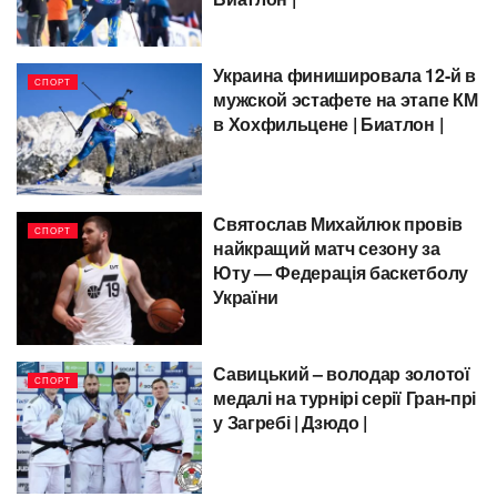
Украина финишировала 12-й в
СПОРТ
мужской эстафете на этапе КМ
в Хохфильцене | Биатлон |
Святослав Михайлюк провів
СПОРТ
найкращий матч сезону за
Юту — Федерація баскетболу
України
Савицький – володар золотої
СПОРТ
медалі на турнірі серії Гран-прі
у Загребі | Дзюдо |