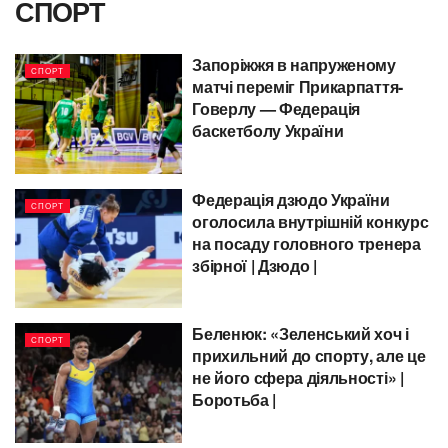
СПОРТ
Запоріжжя в напруженому
СПОРТ
матчі переміг Прикарпаття-
Говерлу — Федерація
баскетболу України
Федерація дзюдо України
СПОРТ
оголосила внутрішній конкурс
на посаду головного тренера
збірної | Дзюдо |
Беленюк: «Зеленський хоч і
СПОРТ
прихильний до спорту, але це
не його сфера діяльності» |
Боротьба |