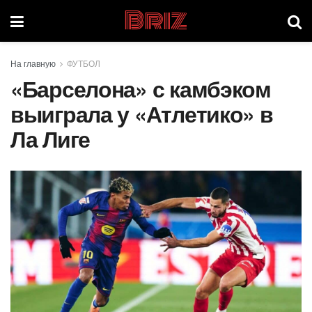
Briz
На главную
ФУТБОЛ
«Барселона» с камбэком
выиграла у «Атлетико» в
Ла Лиге