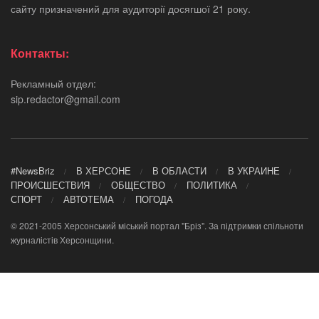
сайту призначений для аудиторії досягшої 21 року.
Контакты:
Рекламный отдел:
sip.redactor@gmail.com
#NewsBriz
В ХЕРСОНЕ
В ОБЛАСТИ
В УКРАИНЕ
ПРОИСШЕСТВИЯ
ОБЩЕСТВО
ПОЛИТИКА
СПОРТ
АВТОТЕМА
ПОГОДА
© 2021-2005 Херсонський міський портал "Бріз". За підтримки спільноти
журналістів Херсонщини.