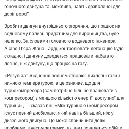
гоночного двигуна та, можливо, навіть дозволеної для
доріг версії.
Зробити двигун внутрішнього згоряння, що працює на
водневому паливі, придатним для виробництва, буде
нелегко. За словами головного водневого інженера
Alpine П’єра-Жана Тарді, контролювати детонацію буде
складно, і двигуну доведеться працювати набагато
легше, ніж двигуну, що працює на газу.
«Результат збіднення воднем створює вихлопні гази з
нижчою температурою, а це означає, що для
турбокомпресора [вам потрібно більше працювати з
компресором] з меншою кількістю енергії, доступної для
турбіни», — сказав він. «Між турбіною і компресором
існує певний дисбаланс, який навіть більший, ніж у
дизельного двигуна. Це може спричинити деякі
проблеми із часом затримки, які вам доведеться обійти