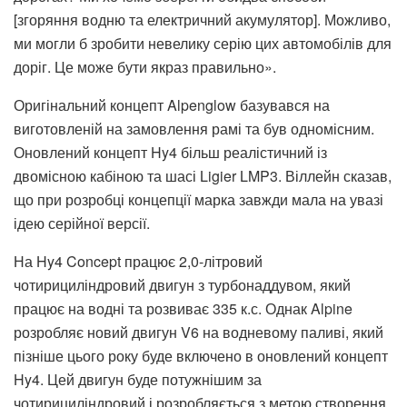
[згоряння водню та електричний акумулятор]. Можливо,
ми могли б зробити невелику серію цих автомобілів для
доріг. Це може бути якраз правильно».
Оригінальний концепт Alpenglow базувався на
виготовленій на замовлення рамі та був одномісним.
Оновлений концепт Hy4 більш реалістичний із
двомісною кабіною та шасі Ligier LMP3. Віллейн сказав,
що при розробці концепції марка завжди мала на увазі
ідею серійної версії.
На Hy4 Concept працює 2,0-літровий
чотирициліндровий двигун з турбонаддувом, який
працює на водні та розвиває 335 к.с. Однак Alpine
розробляє новий двигун V6 на водневому паливі, який
пізніше цього року буде включено в оновлений концепт
Hy4. Цей двигун буде потужнішим за
чотирициліндровий і розробляється з метою створення