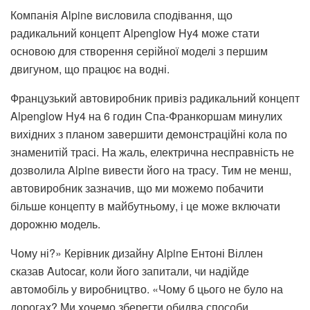
Компанія Alpine висловила сподівання, що
радикальний концепт Alpenglow Hy4 може стати
основою для створення серійної моделі з першим
двигуном, що працює на водні.
Французький автовиробник привіз радикальний концепт
Alpenglow Hy4 на 6 годин Спа-Франкоршам минулих
вихідних з планом завершити демонстраційні кола по
знаменитій трасі. На жаль, електрична несправність не
дозволила Alpine вивести його на трасу. Тим не менш,
автовиробник зазначив, що ми можемо побачити
більше концепту в майбутньому, і це може включати
дорожню модель.
Чому ні?» Керівник дизайну Alpine Ентоні Віллен
сказав Autocar, коли його запитали, чи надійде
автомобіль у виробництво. «Чому б цього не було на
дорогах? Ми хочемо зберегти обидва способи