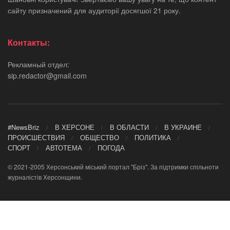
сайту призначений для аудиторії досягшої 21 року.
Контакты:
Рекламный отдел:
sip.redactor@gmail.com
#NewsBriz
В ХЕРСОНЕ
В ОБЛАСТИ
В УКРАИНЕ
ПРОИСШЕСТВИЯ
ОБЩЕСТВО
ПОЛИТИКА
СПОРТ
АВТОТЕМА
ПОГОДА
© 2021-2005 Херсонський міський портал "Бріз". За підтримки спільноти
журналістів Херсонщини.