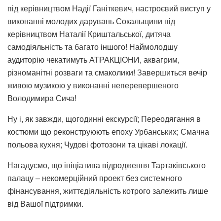
під керівництвом Надії Ганіткевич, настроєвий виступ у
виконанні молодих дарувань Сокальщини під
керівництвом Наталії Криштальської, дитяча
самодіяльність та багато іншого! Наймолодшу
аудиторію чекатимуть АТРАКЦІОНИ, аквагрим,
різноманітні розваги та смаколики! Завершиться вечір
живою музикою у виконанні неперевершеного
Володимира Сича!
Ну і, як завжди, щогодинні екскурсії; Переодягання в
костюми що реконструюють епоху Урбанських; Смачна
польова кухня; Чудові фотозони та цікаві локації.
Нагадуємо, що ініціатива відродження Тартаківського
палацу – некомерційний проект без системного
фінансування, життєдіяльність котрого залежить лише
від Вашої підтримки.