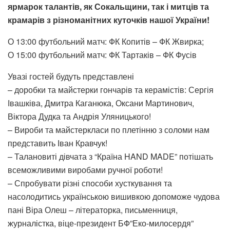
ярмарок талантів, як Сокальщини, так і митців та
крамарів з різноманітних куточків нашої України!
О 13:00 футбольний матч: ФК Копитів – ФК Жвирка;
О 15:00 футбольний матч: ФК Тартаків – ФК Фусів
Увазі гостей будуть представлені
– доробки та майстерки гончарів та керамістів: Сергія
Івашківа, Дмитра Каганюка, Оксани Мартинович,
Віктора Дудка та Андрія Уляницького!
– Вироби та майстеркласи по плетінню з соломи нам
представить Іван Кравчук!
– Талановиті дівчата з “Країна HAND MADE” потішать
всеможливими виробами ручної роботи!
– Спробувати різні способи хусткування та
насолодитись українською вишивкою допоможе чудова
пані Віра Олеш – літераторка, письменниця,
журналістка, віце-президент БФ”Еко-милосердя”