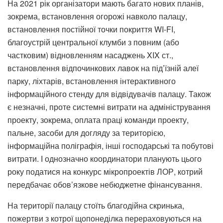
На 2021 рік організатори мають багато нових планів,
зокрема, встановлення огорожі навколо палацу,
встановлення постійної точки покриття WI-FI,
благоустрій центральної клумби з повним (або
частковим) відновленням насаджень XIX ст.,
встановлення відпочинкових лавок на під’їзній алеї
парку, ліхтарів, встановлення інтерактивного
інформаційного стенду для відвідувачів палацу. Також
є незначні, проте системні витрати на адміністрування
проекту, зокрема, оплата праці команди проекту,
пальне, засоби для догляду за територією,
інформаційна поліграфія, інші господарські та побутові
витрати. І однозначно координатори планують цього
року податися на конкурс мікропроектів ЛОР, котрий
передбачає обов’язкове небюджетне фінансування.
На території палацу стоїть благодійна скринька,
пожертви з котрої щопонеділка перераховуються на