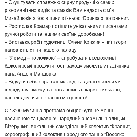
– Скуштувати справжню сирну продукцію самих
різноманітних видів та смаків Вам надасть сім’я
Михайлюків з Косівщини з їхньою “Бринза з полонини”.
– Ростислав Крамар потішить унікальними писанками
ручної роботи та іншими своїми доробками!
– Виставка робіт художниці Олени Крижик – чиї твори
наповнять стіни нашого палацу!
– “Як мед – то ложкою” – спробувати всеможливі
бджолярські продукти гості заходу зможуть у пасічника
пана Андрія Мандрика!
– Відчути себе справжніми леді та джентльменами
відвідувачі зможуть проїхавшись в кареті тих часів,
насолоджуючись красою місцевості!
О 18:00 Музична програма обіцяє бути не менш
насиченою та цікавою! Народний ансамбль “Галицькі
Візерунки”, вокальний самодіяльний колектив “Краяни”,
хореографічний колектив народного танцю “Веселка”