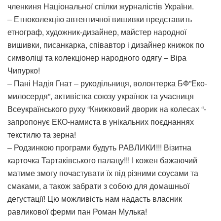
членкиня Національної спілки журналістів України.
– Етноколекцію автентичної вишивки представить
етнограф, художник-дизайнер, майстер народної
вишивки, писанкарка, співавтор і дизайнер книжок по
символіці та колекціонер народного одягу – Віра
Чипурко!
– Пані Надія Гнат – рукодільниця, волонтерка БФ”Еко-
милосердя”, активістка союзу українок та учасниця
Всеукраїнського руху “Книжковий дворик на колесах “-
запропонує ЕКО-намиста в унікальних поєднаннях
текстилю та зерна!
– Родзинкою програми будуть РАВЛИКИ!!! Візитна
карточка Тартаківського палацу!!! І кожен бажаючий
матиме змогу почастувати їх під різними соусами та
смаками, а також забрати з собою для домашньої
дегустації! Цю можливість нам надасть власник
равликової ферми пан Роман Мулька!