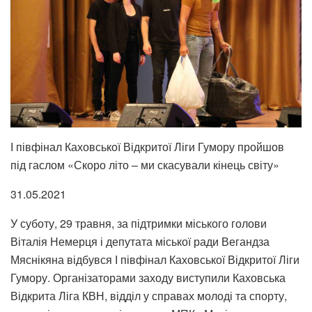
І півфінал Каховської Відкритої Ліги Гумору пройшов
під гаслом «Скоро літо – ми скасували кінець світу»
31.05.2021
У суботу, 29 травня, за підтримки міського голови
Віталія Немерця і депутата міської ради Вегандза
Мяснікяна відбувся І півфінал Каховської Відкритої Ліги
Гумору. Організаторами заходу виступили Каховська
Відкрита Ліга КВН, відділ у справах молоді та спорту,