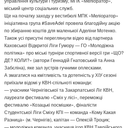
управління культури і туризму, МПК «Меліоратор»,
міський центр соціальних служб.
Ще на початку заходу у вестибюлі МПК «Меліоратор»
ініціативна група #SaveAdel провела благодійну акцію
по збиранню коштів для маленької Аделіни Мотенко.
Також усі присутні переглянули відео від партнера
Каховської Відкритої Ліги Гумору — ГО «Молодіжна
політика» про міські турніри спортивної версії гри «ЩО?
ДЕ? КОЛИ?» (автори Геннадій Гнатовський та Анна
Забєліна), яке зал зустрів гучними оплесками.
А змагатися на кмітливість та дотепність у ХІУ сезоні
приїхали відомі у КВН-спільноті команди:
— учасники Чернігівської та Закарпатської Ліг КВН,
лауреати фестивалю «Сміх у лісі», переможці
фестивалю «Козацькі посмішки», фіналісти
Студентської Ліги Сміху КПІ — команда «Кому Какая
Разница» (м. Чернігів), капітан — Олексій Троцик;
— молодіжна команда, учасниця ігор КВН Таврійського