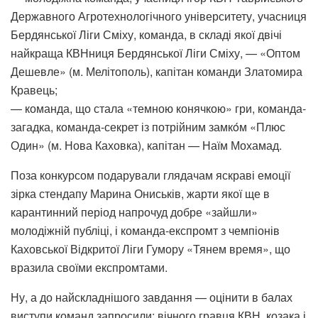
Державного Агротехнологічного університету, учасниця
Бердянської Ліги Сміху, команда, в складі якої двічі
найкраща КВНниця Бердянської Ліги Сміху, — «Оптом
Дешевле» (м. Мелітополь), капітан команди Златомира
Кравець;
— команда, що стала «темною конячкою» гри, команда-
загадка, команда-секрет із потрійним замкóм «Плюс
Один» (м. Нова Каховка), капітан — Наїм Мохамад.
Поза конкурсом подарували глядачам яскраві емоції
зірка стендапу Марина Ониськів, жарти якої ще в
карантинний період напрочуд добре «зайшли»
молодіжній публіці, і команда-експромт з чемпіонів
Каховської Відкритої Ліги Гумору «Тянем время», що
вразила своїми експромтами.
Ну, а до найскладнішого завдання — оцінити в балах
виступи команд запросили: вічного гравця КВН, козака і