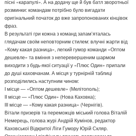
пісні «карапулі». А на додачу ще й був батл зворотньої
розминки: командам потрібно було вигадати
оригінальний початок до вже запропонованих кінцівок
фраз.
В результаті гри кожна з команд запам’яталась
глядачам своїм неповторним стилем: влучні жарти від
«Кому какая разница», легкий гумор команди «Оптом
дешевле» та вміння з неперевершеним шармом
виходити з будь-якої ситуації у «Плюс Один» припали
до душі каховчанам. А місця у турнірній таблиці
розподілились наступним чином:
І місце — «Оптом дешевле» (Мелітополь);
ІІ місце — «Плюс Один» (Нова Каховка);
ІІІ місце — «Кому какая разница» (Чернігів).
Вітали призерів та переможців міський голова Віталій
Немерець, голова журі Андрій Кумінов, редактор
Каховської Відкритої Ліги Гумору Юрій Скляр.