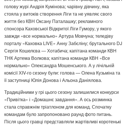
голову журі Андрія Кумінова; чарівну дівчину, яка
стояла у витоків створення Ліги та не уявляє свого
життя без КВН Оксану Паталашку; рекламного
спонсора Каховської Відкритої Ліги Гумору, у якого
завжди «все нормально» Артура Мовчуна; теледіву
порталу «Каховка LIVE» Анну Забєліну; брутального DJ
Сергія Кошелєва — Хотабича; капітана команди КВН
ТНК Артема Волкова; капітана команди КВН «Все
нормально» Олександра Мошенського. А у лічільній
комісії ХІV-го сезону були: голова — Олена Кузьміна та
її заступниці Юлія Донова і Альона Даніялова.
Традиційними у грі цього сезону залишилися конкурси
«Привітка» і «Домашнє завдання». А ось розминка
стала справжнім тріатлоном для команд. Спочатку
командам було запропоновано раунд фото питань.
Після цього гравці представляли жартівливі коротенькі