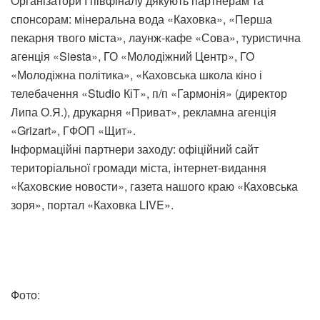
Організатори І півфіналу дякують партнерам та
спонсорам: мінеральна вода «Каховка», «Перша
пекарня твого міста», лаунж-кафе «Сова», туристична
агенція «Siesta», ГО «Молодіжний Центр», ГО
«Молодіжна політика», «Каховська школа кіно і
телебачення «Studio КіТ», п/п «Гармонія» (директор
Липа О.Я.), друкарня «Приват», рекламна агенція
«Grizart», ГФОП «Щит».
Інформаційні партнери заходу: офіційний сайт
територіальної громади міста, інтернет-видання
«Каховские новости», газета нашого краю «Каховська
зоря», портал «Каховка LIVE».
Фото: