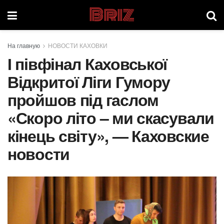
Briz
На главную
НОВОСТИ КАХОВКИ
І півфінал Каховської
Відкритої Ліги Гумору
пройшов під гаслом
«Скоро літо – ми скасували
кінець світу», — Каховские
новости