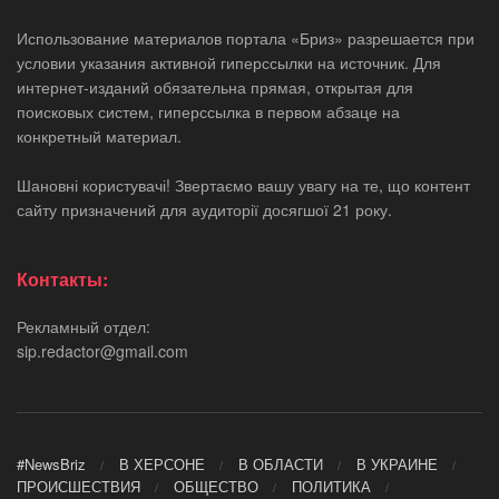
Использование материалов портала «Бриз» разрешается при
условии указания активной гиперссылки на источник. Для
интернет-изданий обязательна прямая, открытая для
поисковых систем, гиперссылка в первом абзаце на
конкретный материал.
Шановні користувачі! Звертаємо вашу увагу на те, що контент
сайту призначений для аудиторії досягшої 21 року.
Контакты:
Рекламный отдел:
sip.redactor@gmail.com
#NewsBriz
В ХЕРСОНЕ
В ОБЛАСТИ
В УКРАИНЕ
ПРОИСШЕСТВИЯ
ОБЩЕСТВО
ПОЛИТИКА