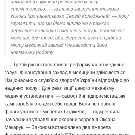
намаганнях зумисне розвалити міську
стоматологію, — зазначив заступник міського
голови Кропивницького Сергій Колодяжний. — Хочу
зауважити, що ми діємо виключно в рамках
державної політики в медичній галузі і робимо все
можливе для того, аби зберегти цей потрібний
місту медичний заклад і налагодити його
нормальну роботу.
— Третій рік поспіль триває реформування медичної
галузі. Фінансування закладів медицини здійснюється
Національною службою здоров’я України відповідно до
наданих послуг. Для реалізації даного механізму
медичні установи нині — самостійні підприємства, які
самі заробляють для себе гроші. Вони не повинні
фінансуватися з місцевих бюджетів, — підкреслила
начальниця управління охорони здоров’я Оксана
Макарук. — Законом встановлено два джерела
фінансування: кошти від НСЗУ, які перераховуються за