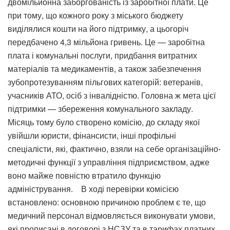
двомільйонна заборгованість із заробітної плати. Це
при тому, що кожного року з міського бюджету
виділялися кошти на його підтримку, а цьогоріч
передбачено 4,3 мільйона гривень. Це — заробітна
плата і комунальні послуги, придбання витратних
матеріалів та медикаментів, а також забезпечення
зубопротезуванням пільгових категорій: ветеранів,
учасників АТО, осіб з інвалідністю. Головна ж мета цієї
підтримки — збереження комунального закладу.
Місяць тому було створено комісію, до складу якої
увійшли юристи, фінансисти, інші профільні
спеціалісти, які, фактично, взяли на себе організаційно-
методичні функції з управління підприємством, адже
воно майже повністю втратило функцію
адміністрування. В ході перевірки комісією
встановлено: основною причиною проблем є те, що
медичний персонал відмовляється виконувати умови,
які прописані в договорі з НСЗУ та в тарифах платних