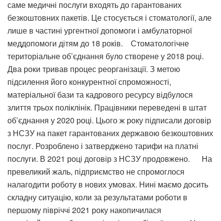
саме медичні послуги входять до гарантованих
безкоштовних пакетів. Це стосується і стоматології, але
лише в частині ургентної допомоги і амбулаторної
меддопомоги дітям до 18 років. Стоматологічне
територіальне об’єднання було створене у 2018 році.
Два роки тривав процес реорганізації. З метою
підсилення його конкурентної спроможності,
матеріальної бази та кадрового ресурсу відбулося
злиття трьох поліклінік. Працівники переведені в штат
об’єднання у 2020 році. Цього ж року підписали договір
з НСЗУ на пакет гарантованих державою безкоштовних
послуг. Розроблено і затверджено тарифи на платні
послуги. В 2021 році договір з НСЗУ продовжено. На
превеликий жаль, підприємство не спромоглося
налагодити роботу в нових умовах. Нині маємо досить
складну ситуацію, коли за результатами роботи в
першому півріччі 2021 року накопичилася