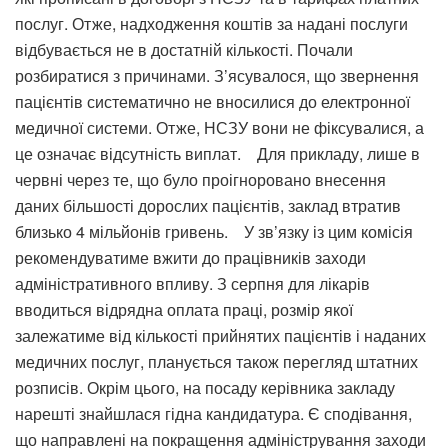
послуг. Отже, надходження коштів за надані послуги
відбувається не в достатній кількості. Почали
розбиратися з причинами. З’ясувалося, що звернення
пацієнтів систематично не вносилися до електронної
медичної системи. Отже, НСЗУ вони не фіксувалися, а
це означає відсутність виплат. Для прикладу, лише в
червні через те, що було проігноровано внесення
даних більшості дорослих пацієнтів, заклад втратив
близько 4 мільйонів гривень. У зв’язку із цим комісія
рекомендуватиме вжити до працівників заходи
адміністративного впливу. З серпня для лікарів
вводиться відрядна оплата праці, розмір якої
залежатиме від кількості прийнятих пацієнтів і наданих
медичних послуг, планується також перегляд штатних
розписів. Окрім цього, на посаду керівника закладу
нарешті знайшлася гідна кандидатура. Є сподівання,
що направлені на покращення адміністрування заходи