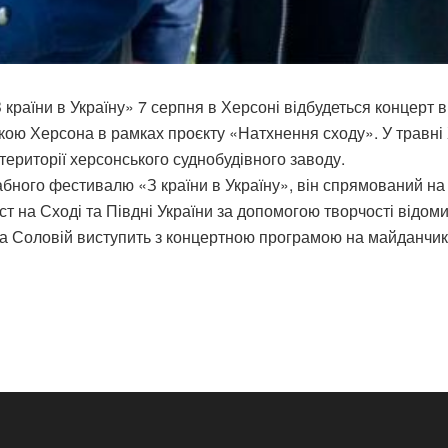
країни в Україну» 7 серпня в Херсоні відбудеться концерт в
кою Херсона в рамках проєкту «Натхнення сходу». У травні
території херсонського суднобудівного заводу.
ного фестивалю «З країни в Україну», він спрямований на
т на Сході та Півдні України за допомогою творчості відомих
 Соловій виступить з концертною програмою на майданчику 