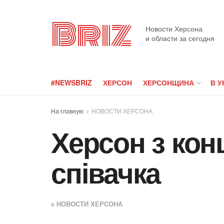
Briz
Новости Херсона
и области за сегодня
#NEWSBRIZ
ХЕРСОН
ХЕРСОНЩИНА
В У
На главную
НОВОСТИ ХЕРСОНА
Херсон з кон
співачка
в
НОВОСТИ ХЕРСОНА