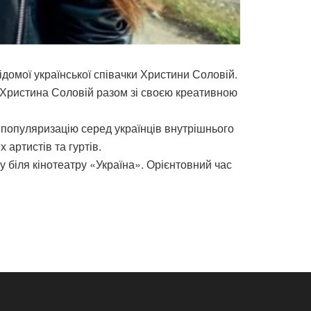
ідомої української співачки Христини Соловій.
 Христина Соловій разом зі своєю креативною
 популяризацію серед українців внутрішнього
 артистів та гуртів.
біля кінотеатру «Україна». Орієнтовний час