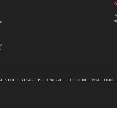
К
Р
si
м,
що
21
ХЕРСОНЕ
В ОБЛАСТИ
В УКРАИНЕ
ПРОИСШЕСТВИЯ
ОБЩЕС