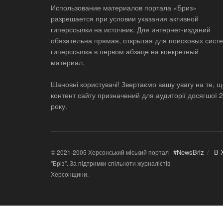
Использование материалов портала «Бриз»
разрешается при условии указания активной
гиперссылки на источник. Для интернет-изданий
обязательна прямая, открытая для поисковых систе
гиперссылка в первом абзаце на конкретный
материал.
Шановні користувачі! Звертаємо вашу увагу на те, 
контент сайту призначений для аудиторії досягшої 
року.
#NewsBriz
В 
© 2021-2005 Херсонський міський портал
"Бріз". За підтримки спільноти журналістів
Херсонщини.