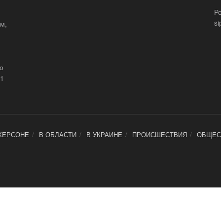
Р
si
м,
що
21
ХЕРСОНЕ
В ОБЛАСТИ
В УКРАИНЕ
ПРОИСШЕСТВИЯ
ОБЩЕС