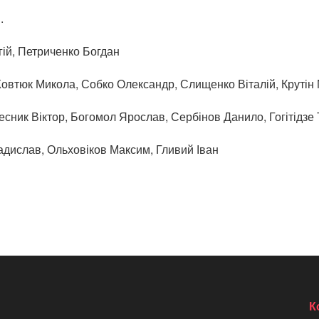
.
ій, Петриченко Богдан
 Жовтюк Микола, Собко Олександр, Слищенко Віталій, Крутін
лесник Віктор, Богомол Ярослав, Сербінов Данило, Гогітідзе 
адислав, Ольховіков Максим, Гливий Іван
К