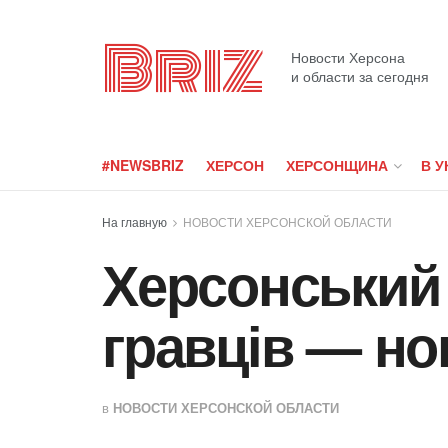
Briz
Новости Херсона
и области за сегодня
#NEWSBRIZ
ХЕРСОН
ХЕРСОНЩИНА
В У
На главную
НОВОСТИ ХЕРСОНСКОЙ ОБЛАСТИ
Херсонський 
гравців — но
в
НОВОСТИ ХЕРСОНСКОЙ ОБЛАСТИ