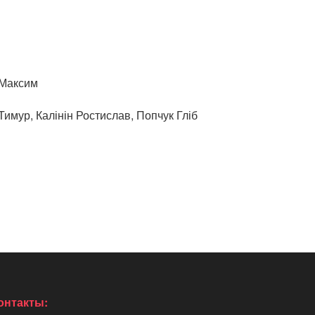
 Максим
Тимур, Калінін Ростислав, Попчук Гліб
онтакты: