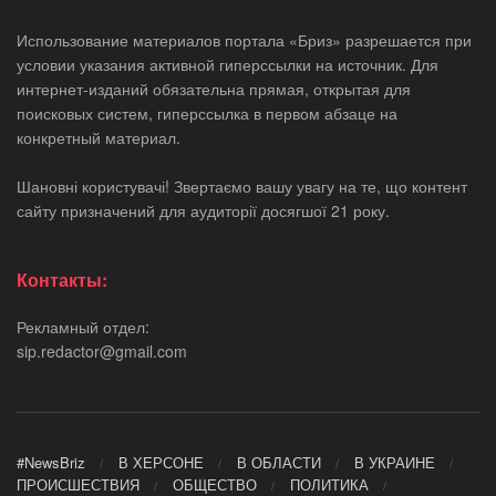
Использование материалов портала «Бриз» разрешается при
условии указания активной гиперссылки на источник. Для
интернет-изданий обязательна прямая, открытая для
поисковых систем, гиперссылка в первом абзаце на
конкретный материал.
Шановні користувачі! Звертаємо вашу увагу на те, що контент
сайту призначений для аудиторії досягшої 21 року.
Контакты:
Рекламный отдел:
sip.redactor@gmail.com
#NewsBriz
В ХЕРСОНЕ
В ОБЛАСТИ
В УКРАИНЕ
ПРОИСШЕСТВИЯ
ОБЩЕСТВО
ПОЛИТИКА