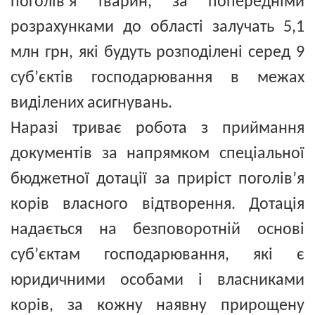
поголів’я тварин, за попередніми
розрахунками до області залучать 5,1
млн грн, які будуть розподілені серед 9
суб’єктів господарювання в межах
виділених асигнувань.
Наразі триває робота з приймання
документів за напрямком спеціальної
бюджетної дотації за приріст поголів’я
корів власного відтворення. Дотація
надається на безповоротній основі
суб’єктам господарювання, які є
юридичними особами і власниками
корів, за кожну наявну прирощену