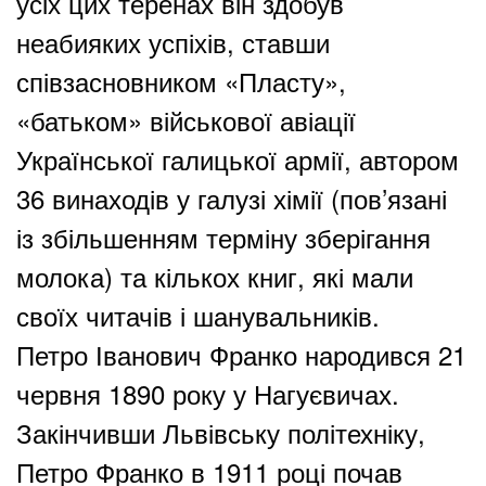
усіх цих теренах він здобув
неабияких успіхів, ставши
співзасновником «Пласту»,
«батьком» військової авіації
Української галицької армії, автором
36 винаходів у галузі хімії (пов’язані
із збільшенням терміну зберігання
молока) та кількох книг, які мали
своїх читачів і шанувальників.
Петро Іванович Франко народився 21
червня 1890 року у Нагуєвичах.
Закінчивши Львівську політехніку,
Петро Франко в 1911 році почав