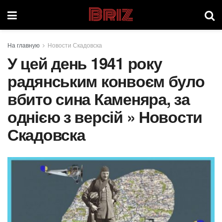
Briz
На главную
Новости Скадовска
У цей день 1941 року
радянським конвоєм було
вбито сина Каменяра, за
однією з версій » Новости
Скадовска