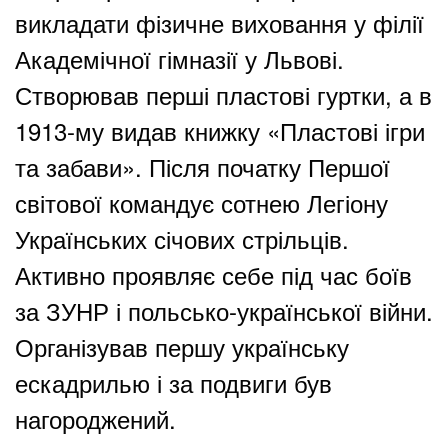
викладати фізичне виховання у філії
Академічної гімназії у Львові.
Створював перші пластові гуртки, а в
1913-му видав книжку «Пластові ігри
та забави». Після початку Першої
світової командує сотнею Легіону
Українських січових стрільців.
Активно проявляє себе під час боїв
за ЗУНР і польсько-української війни.
Організував першу українську
ескадрилью і за подвиги був
нагороджений.