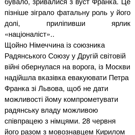
бувало, зривалися з вуст Франка. Це
пізніше зіграло фатальну роль у його
долі, приліпивши ярлик
«націоналіст»..
Щойно Німеччина із союзника
Радянського Союзу у Другій світовій
війні обернулася на ворога, із Москви
надійшла вказівка евакуювати Петра
Франка зі Львова, щоб не дати
можливості йому компрометувати
радянську владу можливою
співпрацею з німцями. 28 червня
його разом з мовознавцем Кирилом