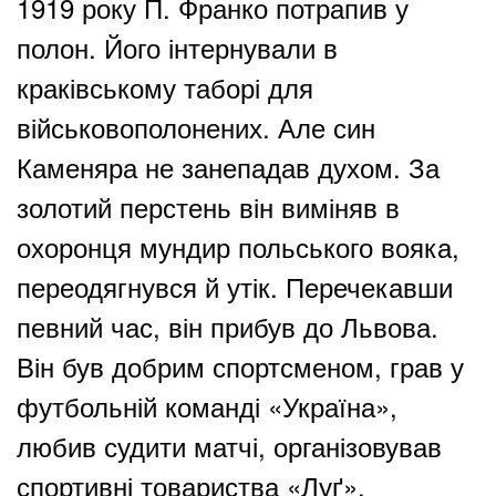
1919 року П. Франко потрапив у
полон. Його інтернували в
краківському таборі для
військовополонених. Але син
Каменяра не занепадав духом. За
золотий перстень він виміняв в
охоронця мундир польського вояка,
переодягнувся й утік. Перечекавши
певний час, він прибув до Львова.
Він був добрим спортсменом, грав у
футбольній команді «Україна»,
любив судити матчі, організовував
спортивні товариства «Луґ».