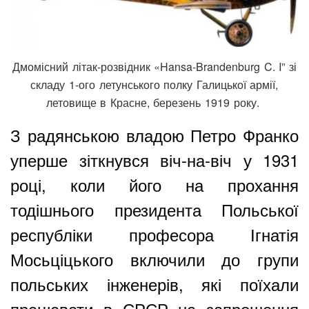
Дмомісний літак-розвідник «Hansa-Brandenburg C. I” зі
складу 1-ого летунського полку Галицької армії,
летовище в Красне, березень 1919 року.
З радянською владою Петро Франко
уперше зіткнувся віч-на-віч у 1931
році, коли його на прохання
тодішнього президента Польської
республіки професора Ігнатія
Мосьціцького включили до групи
польських інженерів, які поїхали
працювати в СРСР на запрошення