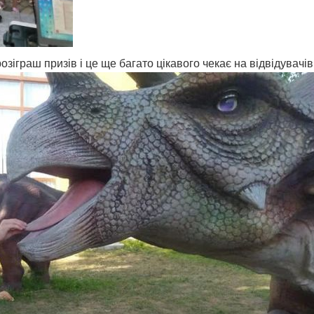
 розіграш призів і це ще багато цікавого чекає на відвідувач