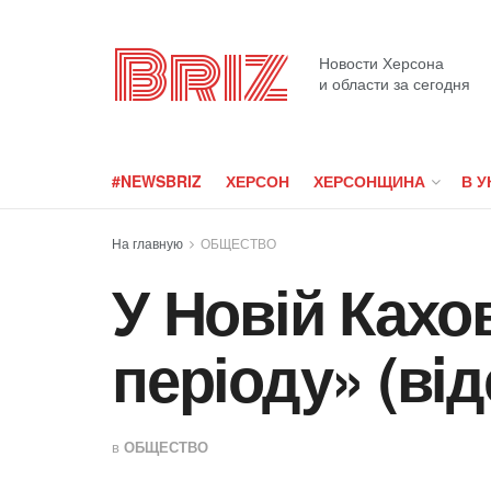
Briz
Новости Херсона
и области за сегодня
#NEWSBRIZ
ХЕРСОН
ХЕРСОНЩИНА
В У
На главную
ОБЩЕСТВО
У Новій Кахо
періоду» (вiд
в
ОБЩЕСТВО