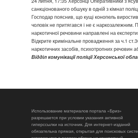
24 липня, 17:35 Херсонці Оперативники з’ясув
санкціонованого обшуку в одній з кімнат полі
Господар пояснив, що кущі конопель виростив
чоловік не притягався і не є наркозалежним. 
наркотичної речовини направлені на експерти
Відкрите кримінальне провадження за ч.1 ст.
наркотичних засобів, психотропних речовин аб
Відділ комунікації поліції Херсонської обл
Использование материалов портала «Бриз»
разрешается при условии указания активной
гиперссылки на источник. Для интернет-изданий
обязательна прямая, открытая для поисковых систе
гиперссылка в первом абзаце на конкретный