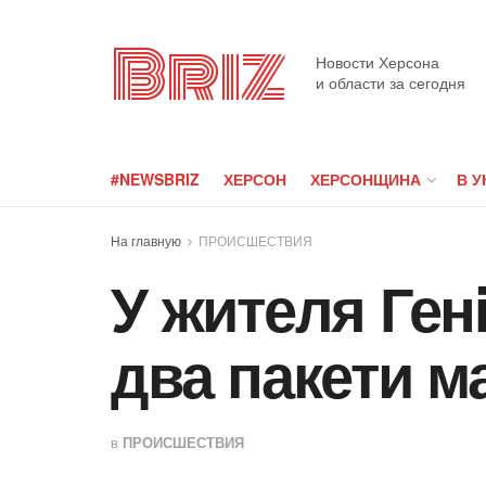
Briz
Новости Херсона
и области за сегодня
#NEWSBRIZ
ХЕРСОН
ХЕРСОНЩИНА
В У
На главную
ПРОИСШЕСТВИЯ
У жителя Ген
два пакети м
в
ПРОИСШЕСТВИЯ