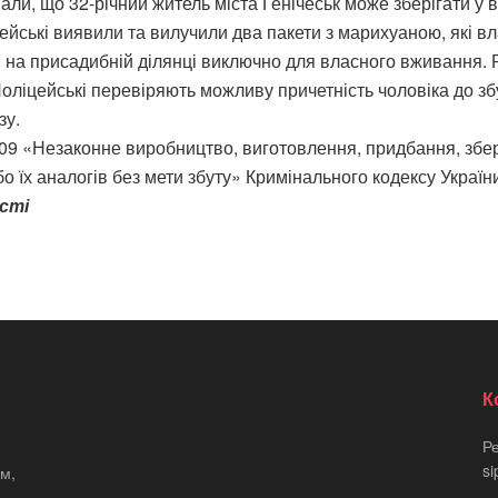
али, що 32-річний житель міста Генічеськ може зберігати у 
цейські виявили та вилучили два пакети з марихуаною, які вл
 на присадибній ділянці виключно для власного вживання. Р
Поліцейські перевіряють можливу причетність чоловіка до збу
зу.
309 «Незаконне виробництво, виготовлення, придбання, збе
о їх аналогів без мети збуту» Кримінального кодексу Україн
асті
К
Р
si
м,