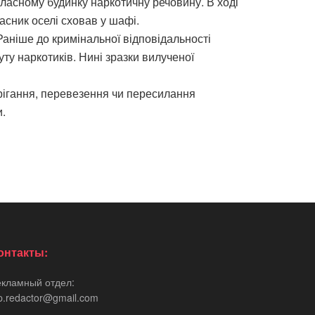
власному будинку наркотичну речовину. В ході
асник оселі сховав у шафі.
аніше до кримінальної відповідальності
ту наркотиків. Нині зразки вилученої
рігання, перевезення чи пересилання
и.
онтакты:
екламный отдел:
p.redactor@gmail.com