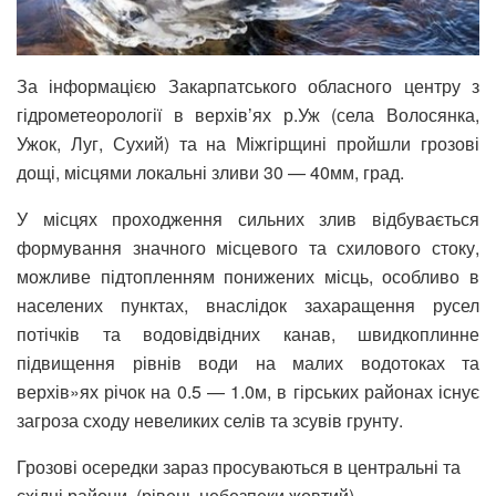
За інформацією Закарпатського обласного центру з
гідрометеорології в верхів’ях р.Уж (села Волосянка,
Ужок, Луг, Сухий) та на Міжгірщині пройшли грозові
дощі, місцями локальні зливи 30 — 40мм, град.
У місцях проходження сильних злив відбувається
формування значного місцевого та схилового стоку,
можливе підтопленням понижених місць, особливо в
населених пунктах, внаслідок захаращення русел
потічків та водовідвідних канав, швидкоплинне
підвищення рівнів води на малих водотоках та
верхів»ях річок на 0.5 — 1.0м, в гірських районах існує
загроза сходу невеликих селів та зсувів грунту.
Грозові осередки зараз просуваються в центральні та
східні райони. (рівень небезпеки жовтий).