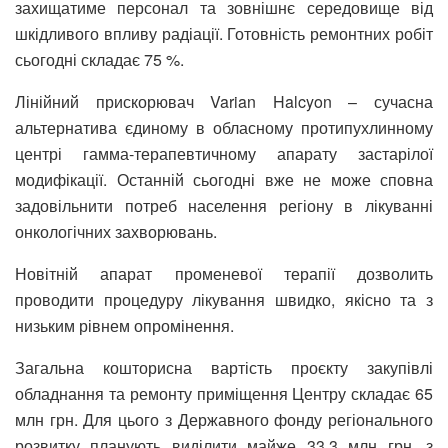
захищатиме персонал та зовнішнє середовище від
шкідливого впливу радіації. Готовність ремонтних робіт
сьогодні складає 75 %.
Лінійний прискорювач Varian Halcyon – сучасна
альтернатива єдиному в обласному протипухлинному
центрі гамма-терапевтичному апарату застарілої
модифікації. Останній сьогодні вже не може сповна
задовільнити потреб населення регіону в лікуванні
онкологічних захворювань.
Новітній апарат променевої терапії дозволить
проводити процедуру лікування швидко, якісно та з
низьким рівнем опромінення.
Загальна кошторисна вартість проєкту закупівлі
обладнання та ремонту приміщення Центру складає 65
млн грн. Для цього з Державного фонду регіонального
розвитку планують виділити майже 33,3 млн грн, з