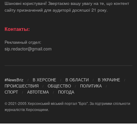
Шановні користувачі! Звертаємо вашу увагу на те, що контент
сайту призначений для аудиторії досягшої 21 року.
Контакты:
Рекламный отдел:
sip.redactor@gmail.com
#NewsBriz
В ХЕРСОНЕ
В ОБЛАСТИ
В УКРАИНЕ
ПРОИСШЕСТВИЯ
ОБЩЕСТВО
ПОЛИТИКА
СПОРТ
АВТОТЕМА
ПОГОДА
© 2021-2005 Херсонський міський портал "Бріз". За підтримки спільноти
журналістів Херсонщини.