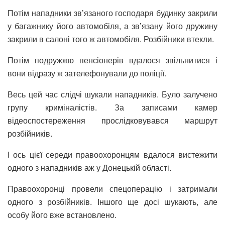
Потім нападники зв’язаного господаря будинку закрили
у багажнику його автомобіля, а зв’язану його дружину
закрили в салоні того ж автомобіля. Розбійники втекли.
Потім подружжю пенсіонерів вдалося звільнитися і
вони відразу ж зателефонували до поліції.
Весь цей час слідчі шукали нападників. Було залучено
групу криміналістів. За записами камер
відеоспостереження прослідковувався маршрут
розбійників.
І ось цієї середи правоохоронцям вдалося вистежити
одного з нападників аж у Донецькій області.
Правоохоронці провели спецоперацію і затримали
одного з розбійників. Іншого ще досі шукають, але
особу його вже встановлено.