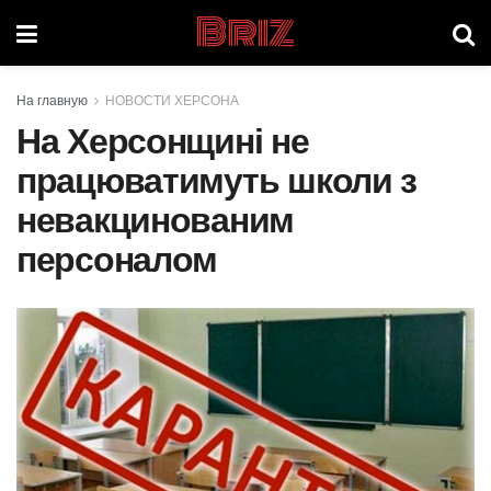
Briz
На главную
НОВОСТИ ХЕРСОНА
На Херсонщині не
працюватимуть школи з
невакцинованим
персоналом