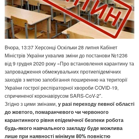
Вчора, 13:37 Херсонці Оскільки 28 липня Кабінет
Міністрів України ухвалив зміни до постанови №1236
від 9 грудня 2020 року «Про встановлення карантину та
запровадження обмежувальних протиепідемічних
заходів з метою запобігання поширенню на території
України гострої респіраторної хвороби COVID-19,
спричиненої коронавірусом SARS-CoV-2″.
Згідно з цими змінами,
у разі переходу певної області
до жовтого, помаранчевого чи червоного
карантинного рівня епідемічної безпеки робота
будь-якого навчального закладу буде можлива
лише при наявності мінімум 80% повністю