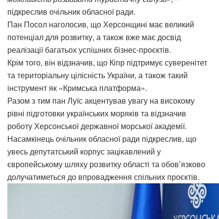
підкреслив очільник обласної ради.
Пан Посол наголосив, що Херсонщині має великий
потенціал для розвитку, а також вже має досвід
реалізації багатьох успішних бізнес-проєктів.
Крім того, він відзначив, що Кіпр підтримує суверенітет
та територіальну цілісність України, а також такий
інструмент як «Кримська платформа».
Разом з тим пан Луїс акцентував увагу на високому
рівні підготовки українських моряків та відзначив
роботу Херсонської державної морської академії.
Насамкінець очільник обласної ради підкреслив, що
увесь депутатський корпус зацікавлений у
європейському шляху розвитку області та обов’язково
долучатиметься до впровадження спільних проєктів.