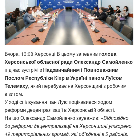
Вчора, 13:08 Херсонці В цьому запевнив
голова
Херсонської обласної ради Олександр Самойленко
під час зустрічі з
Надзвичайним і Повноважним
Послом Республіки Кіпр в Україні паном Луїсом
Телемаху
, який перебуває на Херсонщині з робочим
візитом.
У ході спілкування пан Луїс поцікавився ходом
реформи децентралізації в Херсонській області.
На що Олександр Самойленко зауважив:
«Відповідно
до реформи децентралізації на Херсонщині утворено
49 територіальних громад, які об’єднані в 5 районів.