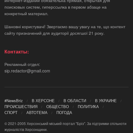
интернет-изданий обязательна прямая, открытая для
поисковых систем, гиперссылка в первом абзаце на
конкретный материал.
Шановні користувачі! Звертаємо вашу увагу на те, що контент
сайту призначений для аудиторії досягшої 21 року.
Контакты:
Рекламный отдел:
sip.redactor@gmail.com
#NewsBriz
В ХЕРСОНЕ
В ОБЛАСТИ
В УКРАИНЕ
ПРОИСШЕСТВИЯ
ОБЩЕСТВО
ПОЛИТИКА
СПОРТ
АВТОТЕМА
ПОГОДА
© 2021-2005 Херсонський міський портал "Бріз". За підтримки спільноти
журналістів Херсонщини.