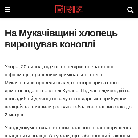
Briz
На Мукачівщині хлопець
вирощував коноплі
Учора, 20 липня, під час перевірки оперативної
інформації, працівники кримінальної поліції
Мукачівщини провели огляд території приватного
домогосподарства у селі Кучава. Під час слідчих дій на
присадибній ділянці позаду господарської прибудови
поліцейські виявили ростучі стебла коноплі висотою до
2 метрів.
У ході документування кримінального правопорушення
працівники поліції з’ясували, що заборонений законом