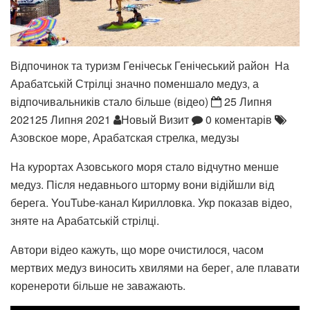
Відпочинок та туризм Генічеськ Генічеський район
На
Арабатській Стрілці значно поменшало медуз, а
відпочивальників стало більше (відео)
25 Липня
202125 Липня 2021
Новый Визит
0 коментарів
Азовское море, Арабатская стрелка, медузы
На курортах Азовського моря стало відчутно менше
медуз. Після недавнього шторму вони відійшли від
берега. YouTube-канал Кирилловка. Укр показав відео,
зняте на Арабатській стрілці.
Автори відео кажуть, що море очистилося, часом
мертвих медуз виносить хвилями на берег, але плавати
коренероти більше не заважають.