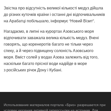
Звістка про відсутність великої кількості медуз дійшла
до різних куточків країни і останні дні відпочивальників
на Арабатці побільшало, інформує “Новий Візит”.
Нагадаємо, в липні на курортах Азовського моря
відпочивати заважала велика кількість медуз. Вчені
говорять, що коренеротів багато не тільки через
спеку, а й через підвищену солоність Азовського
моря. Вміст солей у водах Азова залежить від того,
наскільки багато прісної води надійде в море
з російських річок Дону і Кубані.
Использование материалов портала «Бриз» разрешается при
условии указания активной гиперссылки на источник. Для