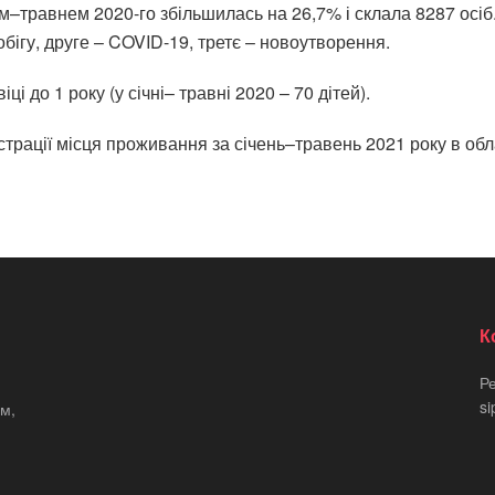
нем–травнем 2020-го збільшилась на 26,7% і склала 8287 осі
ігу, друге – COVID-19, третє – новоутворення.
ці до 1 року (у січні– травні 2020 – 70 дітей).
рації місця проживання за січень–травень 2021 року в обла
К
Р
si
м,