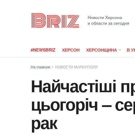
Briz
Новости Херсона
и области за сегодня
#NEWSBRIZ
ХЕРСОН
ХЕРСОНЩИНА
В У
На главную
НОВОСТИ МАРИУПОЛЯ
Найчастіші п
цьогоріч – с
рак