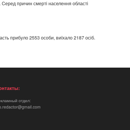
б. Cеред причин смерті населення області
сть прибуло 2553 особи, виїхало 2187 осіб.
онтакты:
екламный отдел:
p.redactor@gmail.com