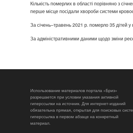
Кількість померлих в області порівняно з січ
перше місце посідали хвороби системи кровооб
За січень–травень 2021 р. померло 35 дітей у ві
За адміністративними даними щодо зміни реєст
Использование материалов портала «Бриз»
разрешается при условии указания активной
гиперссылки на источник. Для интернет-изданий
обязательна прямая, открытая для поисковых систе
гиперссылка в первом абзаце на конкретный
материал.