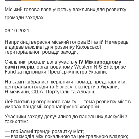
Міський голова взяв участь у важливих для розвитку
громади заходах
06.10.2021
Наприкінці вересня міський голова Віталій Немерець
відвідав важливі для розвитку Каховської
територіальної громади заходи.
Очільник громали взяв участь
у IV Міжнародному
саміті мерів
, організованому Western NIS Enterprise
Fund за підтримки Прем’єр-міністра України.
На саміті зібралися керівники громад, представники
центральної влади та бізнесу, експерти з України,
Німеччини, США, Португалії та Албанії.
Лейтмотив цьогорічного саміту — тема розвитку міст в
умовах пандемії коронавірусної хвороби.
Учасники заходу долучилися до панельних дискусій з
таких тем:
— глобальні тренди розвитку міст;
— взаємодія між локальною та центральною владою;