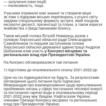
— залучення інвестицій;
— інклюзивність, тощо.
Учасники отримали нові знання та створили міцні
зв`язки з лідерами міських перетворень з усього світу
завдяки спеціальному формату зустрічі, який поєднав
експертні дискусії, презентації та плани, а також корисні
знайомства з представниками бізнесу.
Також міський голова Віталій Немерець разом з
головою Херсонської обласної ради Олександром
Самойленком та першим заступником голови
Херсонської обласної державної адміністрації Андрієм
Шибаєвим взяв участь
у Конгресі місцевих та
регіональних влад при Президентові України.
На Конгресі обговорювалися такі питання:
1) підготовка до опалювального сезону 2021-2022 рр.
Ціни на газ підвищуватися не будуть. За результатами
обговорення цього питання було підписано
Меморандум про взаєморозуміння щодо врегулювання
проблемних питань у сфері постачання теплової енергії
та постачання гарячої води в опалювальному періоді
2021-2022 року між Урядом, Нафтагазом України,
членами Президії Конгресу місцевих та регіональних
влад при Президентові України;