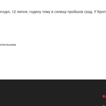
годні, 12 липня, годину тому в селищі пройшов град. У Кро
топельника
К