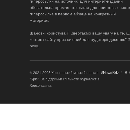
гиперссылки на источник. Для интернет-изданий
обязательна прямая, открытая для поисковых систе
гиперссылка в первом абзаце на конкретный
материал.
Шановні користувачі! Звертаємо вашу увагу на те, 
контент сайту призначений для аудиторії досягшої 
року.
#NewsBriz
В 
© 2021-2005 Херсонський міський портал
"Бріз". За підтримки спільноти журналістів
Херсонщини.