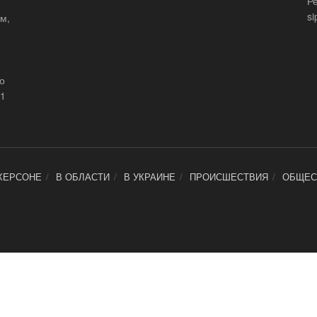
Р
si
м,
що
21
ХЕРСОНЕ
В ОБЛАСТИ
В УКРАИНЕ
ПРОИСШЕСТВИЯ
ОБЩЕС