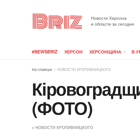
Briz
Новости Херсона
и области за сегодня
#NEWSBRIZ
ХЕРСОН
ХЕРСОНЩИНА
В У
На главную
НОВОСТИ КРОПИВНИЦКОГО
Кіровоградщи
(ФОТО)
в
НОВОСТИ КРОПИВНИЦКОГО