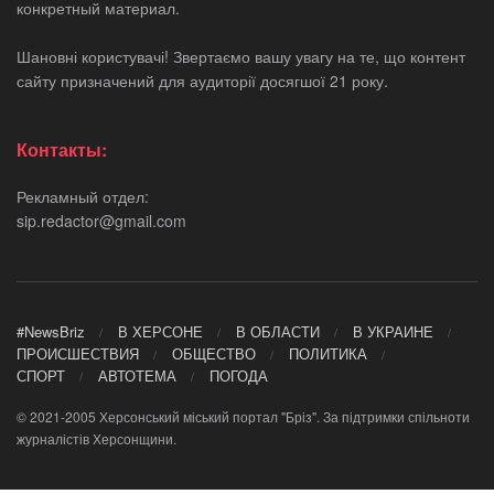
конкретный материал.
Шановні користувачі! Звертаємо вашу увагу на те, що контент
сайту призначений для аудиторії досягшої 21 року.
Контакты:
Рекламный отдел:
sip.redactor@gmail.com
#NewsBriz
В ХЕРСОНЕ
В ОБЛАСТИ
В УКРАИНЕ
ПРОИСШЕСТВИЯ
ОБЩЕСТВО
ПОЛИТИКА
СПОРТ
АВТОТЕМА
ПОГОДА
© 2021-2005 Херсонський міський портал "Бріз". За підтримки спільноти
журналістів Херсонщини.