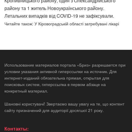
Кропивницького району, один з Олександрійського
району та 1 житель Новоукраїнського району.
Летальних випадків від COVID-19 не зафіксували.
Читайте також: У Кіровоградській області затребувані лікарі
Использование материалов портала «Бриз» разрешается при
условии указания активной гиперссылки на источник. Для
интернет-изданий обязательна прямая, открытая для
поисковых систем, гиперссылка в первом абзаце на
конкретный материал.
Шановні користувачі! Звертаємо вашу увагу на те, що контент
сайту призначений для аудиторії досягшої 21 року.
Контакты: