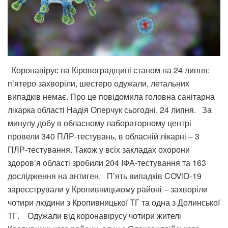
Коронавірус на Кіровоградщині станом на 24 липня:
п’ятеро захворіли, шестеро одужали, летальних
випадків немає. Про це повідомила головна санітарна
лікарка області Надія Оперчук сьогодні, 24 липня. За
минулу добу в обласному лабораторному центрі
провели 340 ПЛР-тестувань, в обласній лікарні – 3
ПЛР-тестування. Також у всіх закладах охорони
здоров’я області зробили 204 ІФА-тестування та 163
дослідження на антиген. П’ять випадків COVID-19
зареєстрували у Кропивницькому районі – захворіли
чотири людини з Кропивницької ТГ та одна з Долинської
ТГ. Одужали від коронавірусу чотири жителі