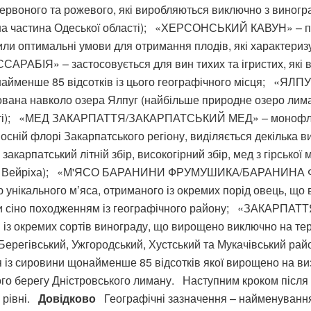
 червоного та рожевого, які виробляються виключно з виног
на частина Одеської області); «ХЕРСОНСЬКИЙ КАВУН» – по
или оптимальні умови для отримання плодів, які характери
ІЯ» – застосовується для вин тихих та ігристих, які ви
йменше 85 відсотків із цього географічного місця; «ЯЛПУ
вана навколо озера Ялпуг (найбільше природне озеро лиманн
ласті); «МЕД ЗАКАРПАТТЯ/ЗАКАРПАТСЬКИЙ МЕД» – монофлор
сній флорі Закарпатського регіону, виділяється декілька 
закарпатський літній збір, високогірний збір, мед з гірсько
о (мед Вейріха); «М'ЯСО БАРАНИНИ ФРУМУШИКА/БАРАНИНА 
унікального м’яса, отриманого із окремих порід овець, що в
 чи сіно походженням із географічного району; «ЗАКАРП
я із окремих сортів винограду, що вирощено виключно на те
і (Берегівський, Ужгородський, Хустський та Мукачівський 
ся із сировини щонайменше 85 відсотків якої вирощено на в
го берегу Дністровського лиману. Наступним кроком після
 рівні.
Довідково
Географічні зазначення – найменування 