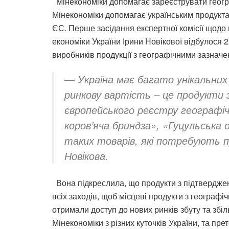
Мінекономіки допомагає зареєструвати геогр
Мінекономіки допомагає українським продукт
ЄС. Перше засідання експертної комісії щодо
економіки України Ірини Новікової відбулося 
виробників продукції з географічними зазнач
— Україна має багато унікальних
ринкову вартість – це продукти 
європейського реєстру географіч
коров’яча бриндза», «Гуцульська
таких товарів, які потребують п
Новікова.
Вона підкреслила, що продукти з підтвердже
всіх заходів, щоб місцеві продукти з геогра
отримали доступ до нових ринків збуту та збіл
Мінекономіки з різних куточків України, та