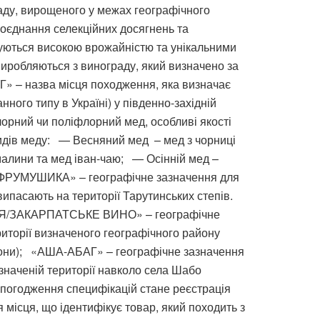
раду, вирощеного у межах географічного
єднання селекційних досягнень та
зуються високою врожайністю та унікальними
робляються з винограду, який визначено за
Г» – назва місця походження, яка визначає
ого типу в Україні) у південно-західній
ний чи поліфлорний мед, особливі якості
видів меду: — Весняний мед – мед з чорниці
ї малини та мед іван-чаю; — Осінній мед –
ФРУМУШИКА» – географічне зазначення для
ипасають на території Тарутинських степів.
АТТЯ/ЗАКАРПАТСЬКЕ ВИНО» – географічне
риторії визначеного географічного району
райони); «АША-АБАГ» – географічне зазначення
изначеній території навколо села Шабо
 погодження специфікацій стане реєстрація
місця, що ідентифікує товар, який походить з