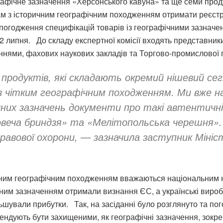
афічне зазначення «Херсонського кавуна» та ще семи прод
ам з історичним географічним походженням отримати реєстр
 погодження специфікацій товарів із географічними зазначе
22 липня. До складу експертної комісії входять представник
еннями, фахових наукових закладів та Торгово-промислової
 продуктів, які складають окремий нішевий се
з чітким географічним походженням. Ми вже н
них зазначень документи про такі автентичні 
 овеча бриндзя» та «Мелітопольська черешня».
равової охорони, — зазначила заступник Мініст
ним географічним походженням вважаються національним на
фічним зазначенням отримали визнання ЄС, а українські вир
ьшували прибутки. Так, на засіданні було розглянуто та пог
 претендують бути захищеними, як географічні зазначення,