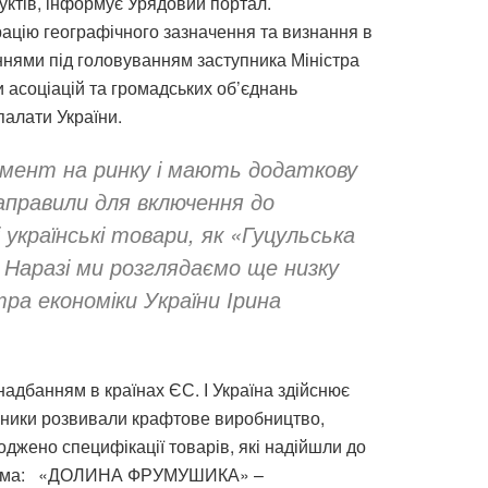
уктів, інформує Урядовий портал.
ацію географічного зазначення та визнання в
ннями під головуванням заступника Міністра
и асоціацій та громадських об’єднань
 палати України.
гмент на ринку і мають додаткову
аправили для включення до
українські товари, як «Гуцульська
 Наразі ми розглядаємо ще низку
ра економіки України Ірина
дбанням в країнах ЄС. І Україна здійснює
обники розвивали крафтове виробництво,
оджено специфікації товарів, які надійшли до
 зокрема: «ДОЛИНА ФРУМУШИКА» –