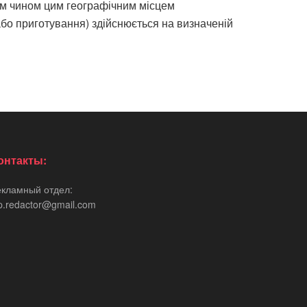
ним чином цим географічним місцем
або приготування) здійснюється на визначеній
онтакты:
екламный отдел:
p.redactor@gmail.com