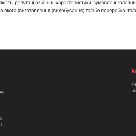
якість, репутацію чи інші характеристики, зумовлені голов
ва якого (виготовлення (видобування) та/або переробка, та/
К
Р
si
м,
що
21