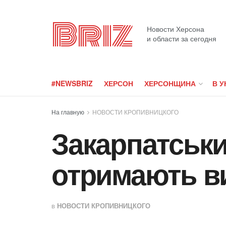
Briz
Новости Херсона
и области за сегодня
#NEWSBRIZ
ХЕРСОН
ХЕРСОНЩИНА
В У
На главную
НОВОСТИ КРОПИВНИЦКОГО
Закарпатськи
отримають в
в
НОВОСТИ КРОПИВНИЦКОГО