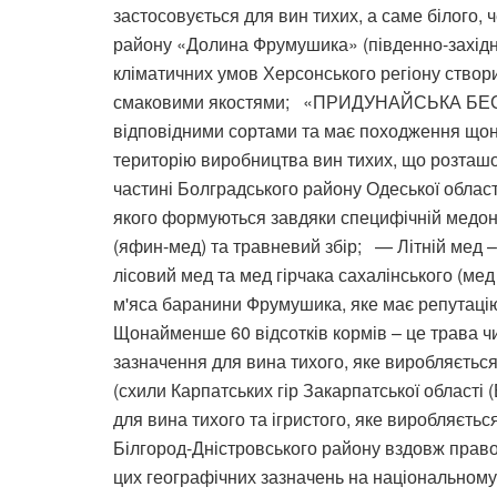
застосовується для вин тихих, а саме білого,
району «Долина Фрумушика» (південно-захід
кліматичних умов Херсонського регіону створ
смаковими якостями; «ПРИДУНАЙСЬКА БЕССАРАБ
відповідними сортами та має походження щона
територію виробництва вин тихих, що розташо
частині Болградського району Одеської об
якого формуються завдяки специфічній медоно
(яфин-мед) та травневий збір; — Літній мед – 
лісовий мед та мед гірчака сахалінськог
м'яса баранини Фрумушика, яке має репутацію 
Щонайменше 60 відсотків кормів – це трава
зазначення для вина тихого, яке виробляєтьс
(схили Карпатських гір Закарпатської област
для вина тихого та ігристого, яке виробляєть
Білгород-Дністровського району вздовж право
цих географічних зазначень на національному