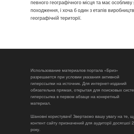
певного географічного місця та має особливу 
походження, і хоча б один з етапів виробницт
географічній території.
Использование материалов портала «Бриз»
разрешается при условии указания активной
гиперссылки на источник. Для интернет-изданий
обязательна прямая, открытая для поисковых систе
гиперссылка в первом абзаце на конкретный
материал.
Шановні користувачі! Звертаємо вашу увагу на те, 
контент сайту призначений для аудиторії досягшої 
року.