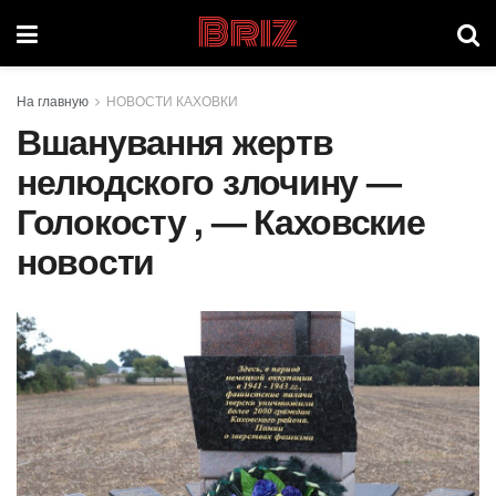
Briz
На главную
НОВОСТИ КАХОВКИ
Вшанування жертв
нелюдского злочину —
Голокосту , — Каховские
новости