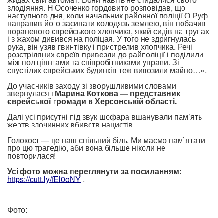
злодіяння. Н.Осоченко гордовито розповідав, що
наступного дня, коли начальник районної поліції О.Руф
направив його засипати колодязь землею, він побачив
пораненого єврейського хлопчика, який сидів на трупах
і з жахом дивився на поліцая. У того не здригнулась
рука, він узяв гвинтівку і пристрелив хлопчика. Речі
розстріляних євреїв привезли до райполіції і поділили
між поліціянтами та співробітниками управи. Зі
спустілих єврейських будинків теж вивозили майно…».
До учасників заходу зі зворушливими словами
звернулася і
Марина Коткова — представник
єврейської громади в Херсонській області.
Далі усі присутні під звук шофара вшанували пам’ять
жертв злочинних вбивств нацистів.
Голокост — це наш спільний біль. Ми маємо пам`ятати
про цю трагедію, аби вона більше ніколи не
повторилася!
Усі фото можна переглянути за посиланням:
https://cutt.ly/fEl0oNY
.
Фото: