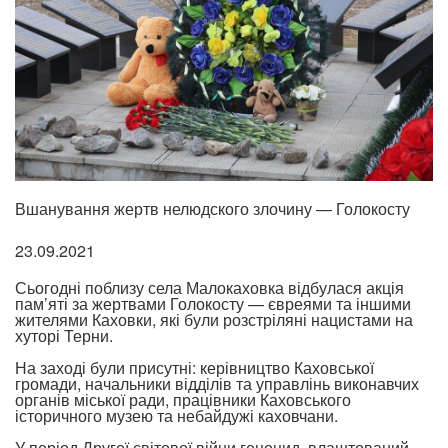
Вшанування жертв нелюдского злочину — Голокосту
23.09.2021
Сьогодні поблизу села Малокаховка відбулася акція
пам’яті за жертвами Голокосту — євреями та іншими
жителями Каховки, які були розстріляні нацистами на
хуторі Терни.
На заході були присутні: керівництво Каховської
громади, начальники відділів та управлінь виконавчих
органів міської ради, працівники Каховського
історичного музею та небайдужі каховчани.
У період Другої світової війни геноцид, влаштований