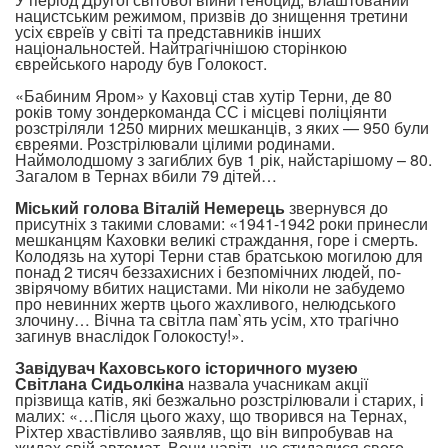
нацистським режимом, призвів до знищення третини
усіх євреїв у світі та представників інших
національностей. Найтрагічнішою сторінкою
єврейського народу був Голокост.
«Бабиним Яром» у Каховці став хутір Терни, де 80
років тому зондеркоманда СС і місцеві поліціянти
розстріляли 1250 мирних мешканців, з яких — 950 були
євреями. Розстрілювали цілими родинами.
Наймолодшому з загиблих був 1 рік, найстарішому – 80.
Загалом в Тернах вбили 79 дітей…
Міський голова Віталій Немерець
звернувся до
присутніх з такими словами: «1941-1942 роки принесли
мешканцям Каховки великі страждання, горе і смерть.
Колодязь на хуторі Терни став братською могилою для
понад 2 тисяч беззахисних і безпомічних людей, по-
звірячому вбитих нацистами. Ми ніколи не забудемо
про невинних жертв цього жахливого, нелюдського
злочину… Вічна та світла пам`ять усім, хто трагічно
загинув внаслідок Голокосту!».
Завідувач Каховського історичного музею
Світлана Сидьолкіна
назвала учасникам акції
прізвища катів, які безжально розстрілювали і старих, і
малих: «…Після цього жаху, що творився на Тернах,
Ріхтер хвастівливо заявляв, що він випробував на
жидах свій автомат. Вони навіть не стидалися свого