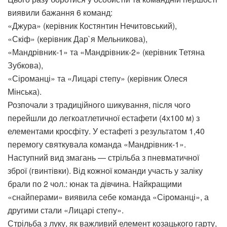
виявили бажання 6 команд:
«Джура» (керівник Костянтин Нечитовський),
«Скіф» (керівник Дар`я Мельникова),
«Мандрівник-1» та «Мандрівник-2» (керівник Тетяна
Зубкова),
«Сіроманці» та «Лицарі степу» (керівник Олеся
Мінська).
Розпочали з традиційного шикування, після чого
перейшли до легкоатлетичної естафети (4х100 м) з
елементами кросфіту. У естафеті з результатом 1,40
перемогу святкувала команда «Мандрівник-1».
Наступний вид змагань — стрільба з пневматичної
зброї (гвинтівки). Від кожної команди участь у заліку
брали по 2 чол.: юнак та дівчина. Найкращими
«снайперами» виявила себе команда «Сіроманці», а
другими стали «Лицарі степу».
Стрільба з луку, як важливий елемент козацького гарту,