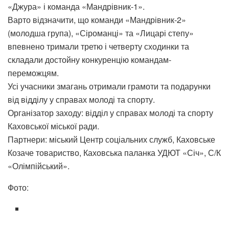
«Джура» і команда «Мандрівник-1».
Варто відзначити, що команди «Мандрівник-2»
(молодша група), «Сіроманці» та «Лицарі степу»
впевнено тримали третю і четверту сходинки та
складали достойну конкуренцію командам-
переможцям.
Усі учасники змагань отримали грамоти та подарунки
від відділу у справах молоді та спорту.
Організатор заходу: відділ у справах молоді та спорту
Каховської міської ради.
Партнери: міський Центр соціальних служб, Каховське
Козаче товариство, Каховська паланка УДЮТ «Січ», С/К
«Олімпійський».
Фото: