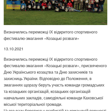
Визначились переможці ІХ відкритого спортивного
фестивалю-змагання «Козацькі розваги»
13.10.2021
Визначились переможці ІХ відкритого спортивного
фестивалю-змагання «Козацькі розваги», присвяченого
Дню Українського козацтва та Дню захисників та
захисниць України. Відповідно до Положення, в
змаганнях щоразу беруть участь команди громадських
та козацьких організацій, козацьких організацій
навчальних закладів, самодіяльні команди Каховської
міської територіальної громади.
Цього разу боротися у особистій та командній першості