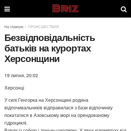
Briz
На главную
ПРОИСШЕСТВИЯ
Безвідповідальність
батьків на курортах
Херсонщини
19 липня, 20:02
Херсонці
У селі Генгорка на Херсонщині родина
відпочивальників відправилася з бази відпочинку
покататися в Азовському морі на орендованому
гідроциклі.
Взяли із собою і доньку-школярку. У двох кілометрах від