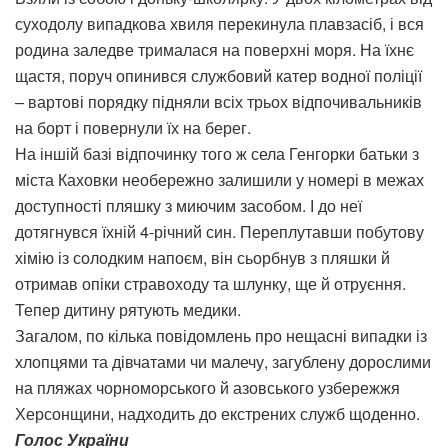
суходолу випадкова хвиля перекинула плавзасіб, і вся
родина заледве трималася на поверхні моря. На їхнє
щастя, поруч опинився службовий катер водної поліції
– вартові порядку підняли всіх трьох відпочивальників
на борт і повернули їх на берег.
На іншій базі відпочинку того ж села Генгорки батьки з
міста Каховки необережно залишили у номері в межах
доступності пляшку з миючим засобом. І до неї
дотягнувся їхній 4-річний син. Переплутавши побутову
хімію із солодким напоєм, він сьорбнув з пляшки й
отримав опіки стравоходу та шлунку, ще й отруєння.
Тепер дитину рятують медики.
Загалом, по кілька повідомлень про нещасні випадки із
хлопцями та дівчатами чи малечу, загублену дорослими
на пляжах чорноморського й азовського узбережжя
Херсонщини, надходить до екстрених служб щоденно.
Голос України